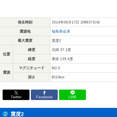
発生時刻
2014年09月17日 20時37分頃
震源地
福島県会津
最大震度
震度2
緯度
北緯 37.1度
位置
経度
東経 139.4度
マグニチュード
M2.0
震源
深さ
約10km
Twitter
Facebook
LINE
震度2