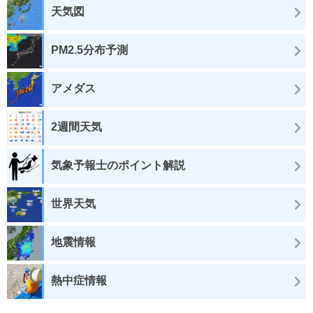
天気図
PM2.5分布予測
アメダス
2週間天気
気象予報士のポイント解説
世界天気
地震情報
熱中症情報