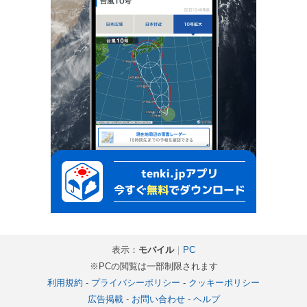
表示：
モバイル
｜
PC
※PCの閲覧は一部制限されます
利用規約
-
プライバシーポリシー
-
クッキーポリシー
広告掲載
-
お問い合わせ
-
ヘルプ