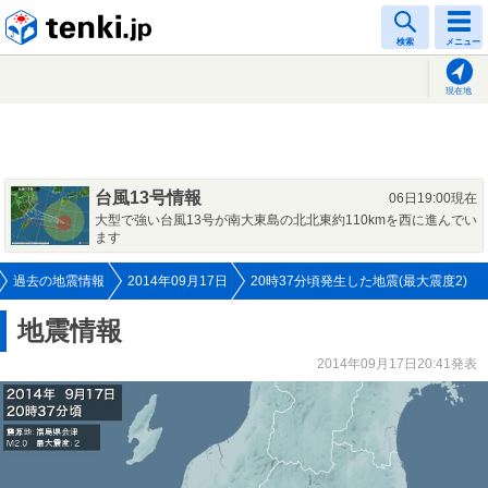
tenki.jp
検索
メニュー
現在地
台風13号情報
06日19:00現在
大型で強い台風13号が南大東島の北北東約110kmを西に進んでい
ます
過去の地震情報
2014年09月17日
20時37分頃発生した地震(最大震度2)
地震情報
2014年09月17日20:41発表