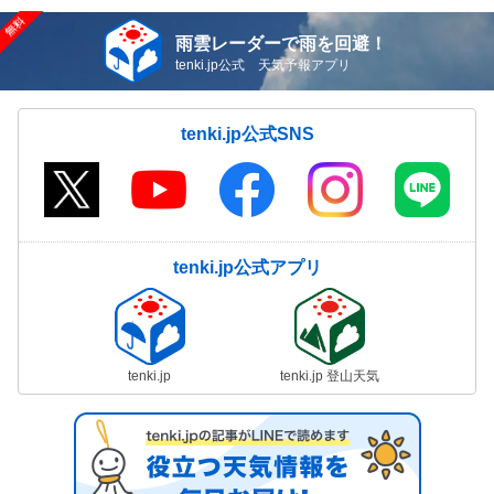
雨雲レーダーで雨を回避！
tenki.jp公式 天気予報アプリ
tenki.jp公式SNS
tenki.jp公式アプリ
tenki.jp
tenki.jp 登山天気