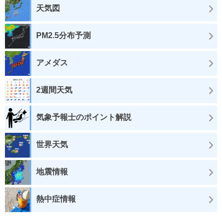
天気図
PM2.5分布予測
アメダス
2週間天気
気象予報士のポイント解説
世界天気
地震情報
熱中症情報