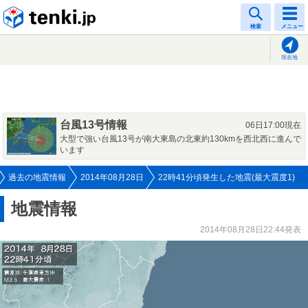
tenki.jp
検索
メニュー
現在地
台風13号情報
06日17:00現在
大型で強い台風13号が南大東島の北東約130kmを西北西に進んで
います
過去の地震情報
2014年08月28日
22時41分頃発生した地震(最大震度1)
地震情報
2014年08月28日22:44発表