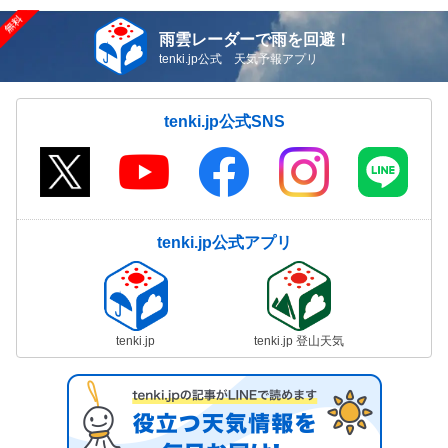
雨雲レーダーで雨を回避！
tenki.jp公式 天気予報アプリ
tenki.jp公式SNS
tenki.jp公式アプリ
tenki.jp
tenki.jp 登山天気