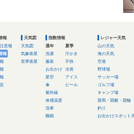
情報
天気図
指数情報
レジャー天気
注意報
天気図
通年
夏季
山の天気
情報
気象衛星
洗濯
汗かき
海の天気
報
世界衛星
服装
不快
空港
報
お出かけ
冷房
野球場
報
星空
アイス
サッカー場
災
傘
ビール
ゴルフ場
紫外線
キャンプ場
体感温度
競馬・競艇・競輪
洗車
釣り
睡眠
お出かけスポット