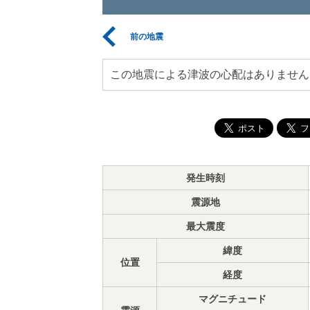
前の地震
この地震による津波の心配はありません
発生時刻
震源地
最大震度
緯度
位置
経度
マグニチュード