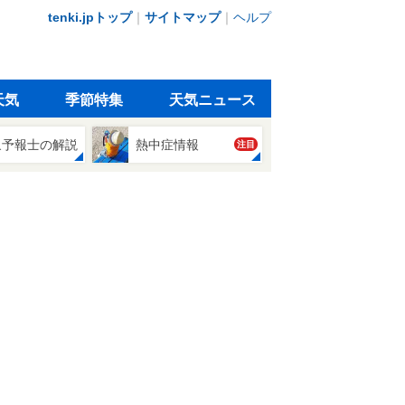
tenki.jpトップ
｜
サイトマップ
｜
ヘルプ
天気
季節特集
天気ニュース
象予報士の解説
熱中症情報
注目