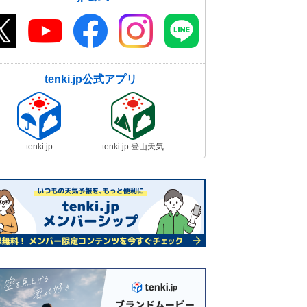
tenki.jp公式アプリ
tenki.jp
tenki.jp 登山天気