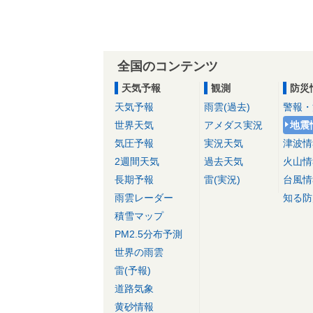
全国のコンテンツ
天気予報
観測
防災
天気予報
雨雲(過去)
警報・
世界天気
アメダス実況
地震
気圧予報
実況天気
津波情
2週間天気
過去天気
火山情
長期予報
雷(実況)
台風情
雨雲レーダー
知る防
積雪マップ
PM2.5分布予測
世界の雨雲
雷(予報)
道路気象
黄砂情報