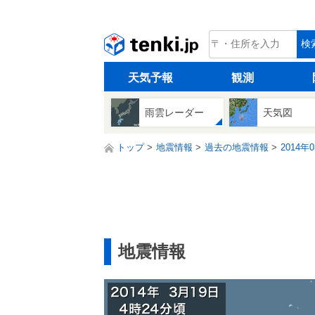
tenki.jp
検
天気予報
観測
雨雲レーダー
天気図
トップ
地震情報
過去の地震情報
2014年
地震情報