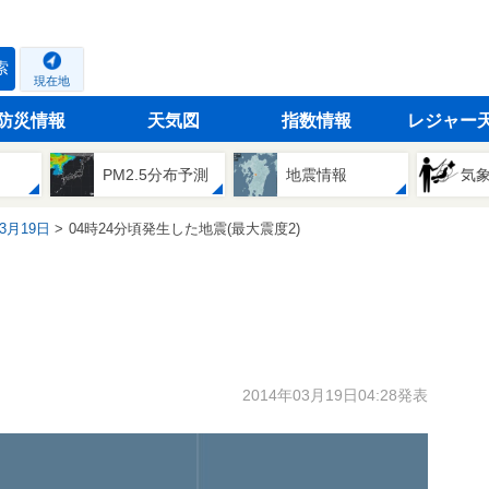
索
現在地
防災情報
天気図
指数情報
レジャー
PM2.5分布予測
地震情報
気
03月19日
04時24分頃発生した地震(最大震度2)
2014年03月19日04:28発表