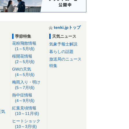
tenki.jpトップ
季節特集
天気ニュース
花粉飛散情報
気象予報士解説
(1～5月頃)
暮らしの話題
桜開花情報
放送局のニュース
(2～5月頃)
特集
GWの天気
(4～5月頃)
梅雨入り・明け
(5～7月頃)
熱中症情報
(4～9月頃)
紅葉見頃情報
天気
(10～11月頃)
ヒートショック
(10～3月頃)