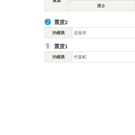
震源
深さ
震度2
沖縄県
石垣市
震度1
沖縄県
竹富町