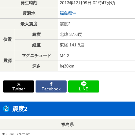
発生時刻
2013年12月09日 02時47分頃
震源地
福島県沖
最大震度
震度2
緯度
北緯 37.6度
位置
経度
東経 141.8度
マグニチュード
M4.2
震源
深さ
約30km
Twitter
Facebook
LINE
震度2
福島県
田村市
浪江町