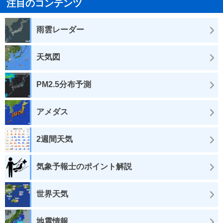
注目のコンテンツ
雨雲レーダー
天気図
PM2.5分布予測
アメダス
2週間天気
気象予報士のポイント解説
世界天気
地震情報