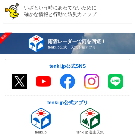
いざという時にあわてないために
確かな情報と行動で防災力アップ
雨雲レーダーで雨を回避！
tenki.jp公式 天気予報アプリ
tenki.jp公式SNS
tenki.jp公式アプリ
tenki.jp
tenki.jp 登山天気