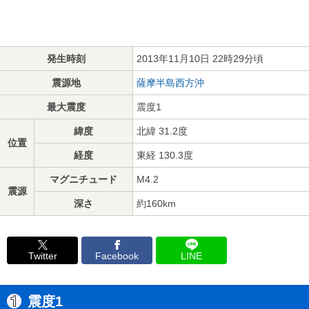
発生時刻
2013年11月10日 22時29分頃
震源地
薩摩半島西方沖
最大震度
震度1
緯度
北緯 31.2度
位置
経度
東経 130.3度
マグニチュード
M4.2
震源
深さ
約160km
Twitter
Facebook
LINE
震度1