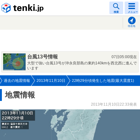
tenki.jp
検索
メニュー
現在地
台風13号情報
07日05:00現在
大型で強い台風13号が沖永良部島の東約140kmを西北西に進んで
います
過去の地震情報
2013年11月10日
22時29分頃発生した地震(最大震度1)
地震情報
2013年11月10日22:33発表