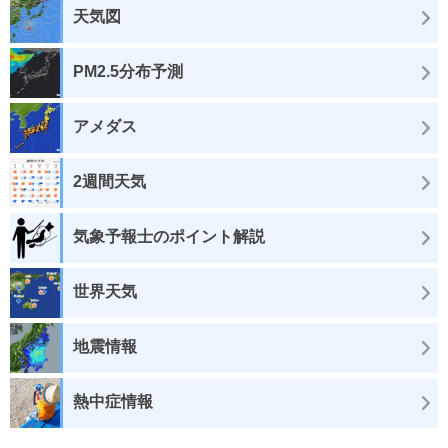
天気図
PM2.5分布予測
アメダス
2週間天気
気象予報士のポイント解説
世界天気
地震情報
熱中症情報