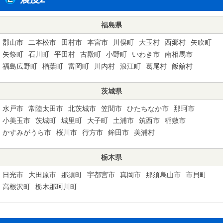
福島県
郡山市
二本松市
田村市
本宮市
川俣町
大玉村
西郷村
矢吹町
矢祭町
石川町
平田村
古殿町
小野町
いわき市
南相馬市
福島広野町
楢葉町
富岡町
川内村
浪江町
葛尾村
飯舘村
茨城県
水戸市
常陸太田市
北茨城市
笠間市
ひたちなか市
那珂市
小美玉市
茨城町
城里町
大子町
土浦市
筑西市
稲敷市
かすみがうら市
桜川市
行方市
鉾田市
美浦村
栃木県
日光市
大田原市
那須町
宇都宮市
真岡市
那須烏山市
市貝町
高根沢町
栃木那珂川町