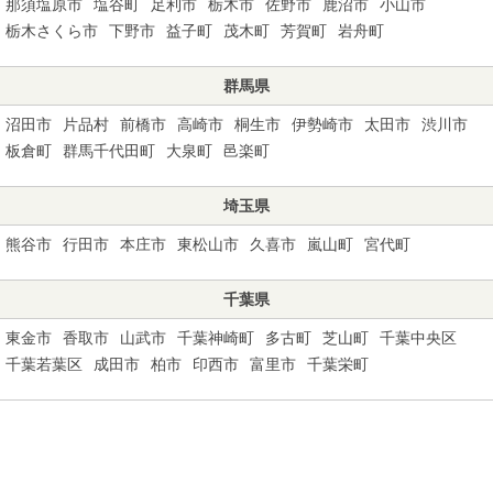
那須塩原市
塩谷町
足利市
栃木市
佐野市
鹿沼市
小山市
栃木さくら市
下野市
益子町
茂木町
芳賀町
岩舟町
群馬県
沼田市
片品村
前橋市
高崎市
桐生市
伊勢崎市
太田市
渋川市
板倉町
群馬千代田町
大泉町
邑楽町
埼玉県
熊谷市
行田市
本庄市
東松山市
久喜市
嵐山町
宮代町
千葉県
東金市
香取市
山武市
千葉神崎町
多古町
芝山町
千葉中央区
千葉若葉区
成田市
柏市
印西市
富里市
千葉栄町