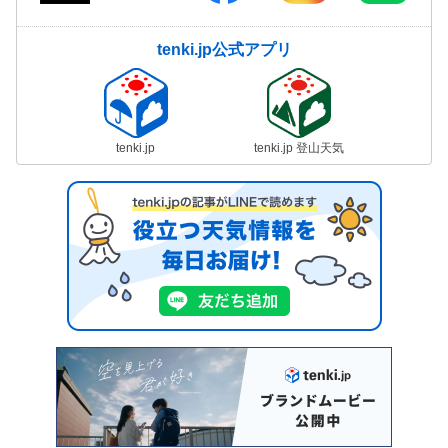
tenki.jp公式アプリ
tenki.jp
tenki.jp 登山天気