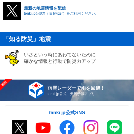
最新の地震情報を配信
tenki.jp公式X（旧Twitter）をご利用ください。
「知る防災」地震
いざという時にあわてないために
確かな情報と行動で防災力アップ
雨雲レーダーで雨を回避！
tenki.jp公式 天気予報アプリ
tenki.jp公式SNS