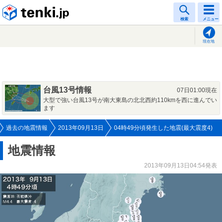
tenki.jp
検索
メニュー
現在地
台風13号情報
07日01:00現在
大型で強い台風13号が南大東島の北北西約110kmを西に進んでい
ます
過去の地震情報
2013年09月13日
04時49分頃発生した地震(最大震度4)
地震情報
2013年09月13日04:54発表