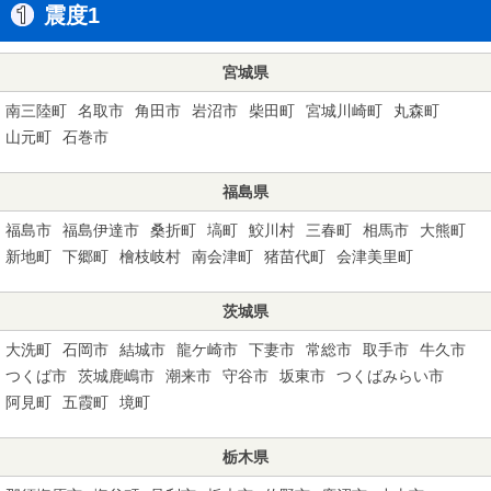
震度1
宮城県
南三陸町
名取市
角田市
岩沼市
柴田町
宮城川崎町
丸森町
山元町
石巻市
福島県
福島市
福島伊達市
桑折町
塙町
鮫川村
三春町
相馬市
大熊町
新地町
下郷町
檜枝岐村
南会津町
猪苗代町
会津美里町
茨城県
大洗町
石岡市
結城市
龍ケ崎市
下妻市
常総市
取手市
牛久市
つくば市
茨城鹿嶋市
潮来市
守谷市
坂東市
つくばみらい市
阿見町
五霞町
境町
栃木県