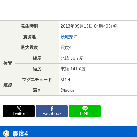
発生時刻
2013年09月13日 04時49分頃
震源地
茨城県沖
最大震度
震度4
緯度
北緯 36.7度
位置
経度
東経 141.0度
マグニチュード
M4.4
震源
深さ
約50km
Twitter
Facebook
LINE
震度4