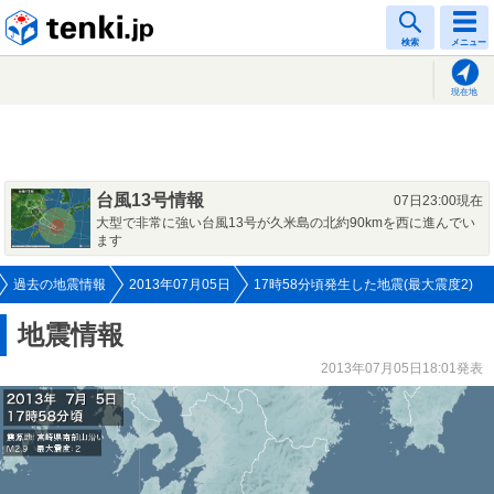
tenki.jp
検索
メニュー
現在地
台風13号情報
07日23:00現在
大型で非常に強い台風13号が久米島の北約90kmを西に進んでい
ます
過去の地震情報
2013年07月05日
17時58分頃発生した地震(最大震度2)
地震情報
2013年07月05日18:01発表