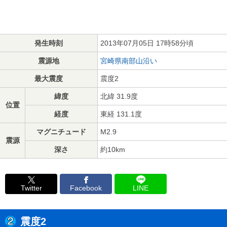
発生時刻
2013年07月05日 17時58分頃
震源地
宮崎県南部山沿い
最大震度
震度2
緯度
北緯 31.9度
位置
経度
東経 131.1度
マグニチュード
M2.9
震源
深さ
約10km
Twitter
Facebook
LINE
震度2