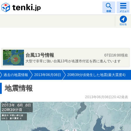
tenki.jp
検索
メニュー
現在地
台風13号情報
07日16:00現在
大型で非常に強い台風13号が名護市付近を西に進んでいます
過去の地震情報
2013年06月08日
20時39分頃発生した地震(最大震度4)
地震情報
2013年06月08日20:42発表