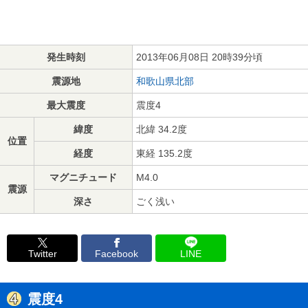
発生時刻
2013年06月08日 20時39分頃
震源地
和歌山県北部
最大震度
震度4
緯度
北緯 34.2度
位置
経度
東経 135.2度
マグニチュード
M4.0
震源
深さ
ごく浅い
Twitter
Facebook
LINE
震度4