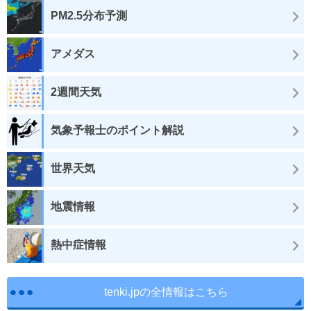
PM2.5分布予測
アメダス
2週間天気
気象予報士のポイント解説
世界天気
地震情報
熱中症情報
tenki.jpの全情報はこちら