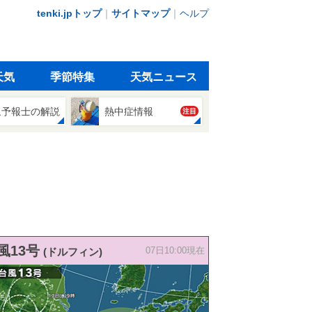
tenki.jpトップ
｜
サイトマップ
｜
ヘルプ
天気
季節特集
天気ニュース
象予報士の解説
熱中症情報
注目
風13号
(ドルフィン)
07日10:00現在