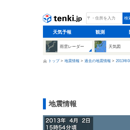
tenki.jp
検
天気予報
観測
雨雲レーダー
天気図
トップ
地震情報
過去の地震情報
2013年
地震情報