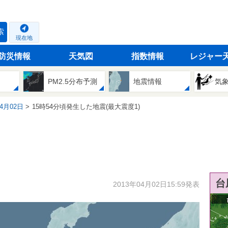
索
現在地
防災情報
天気図
指数情報
レジャー
PM2.5分布予測
地震情報
気
04月02日
15時54分頃発生した地震(最大震度1)
台
2013年04月02日15:59発表