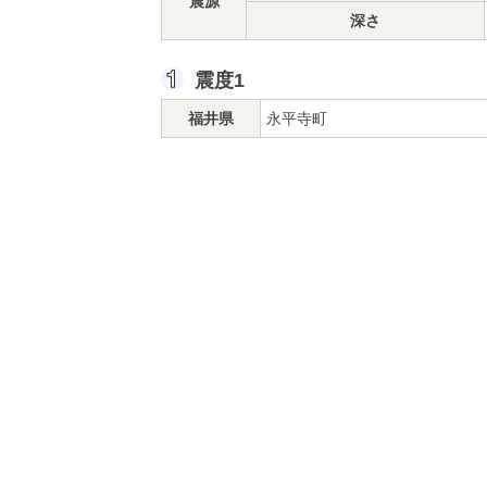
震源
深さ
震度1
福井県
永平寺町