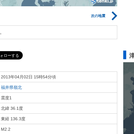
次の地震
。
2013年04月02日 15時54分頃
福井県嶺北
震度1
北緯 36.1度
東経 136.3度
M2.2