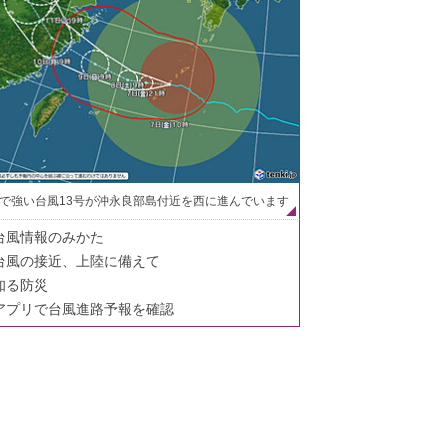
で強い台風13号が沖永良部島付近を西に進んでいます
台風情報のみかた
台風の接近、上陸に備えて
知る防災
アプリで台風進路予報を確認