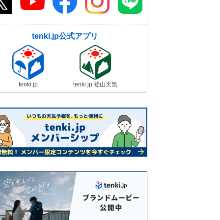
tenki.jp公式アプリ
tenki.jp
tenki.jp 登山天気