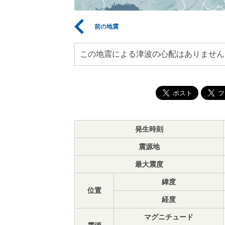
前の地震
この地震による津波の心配はありません
発生時刻
震源地
最大震度
緯度
位置
経度
マグニチュード