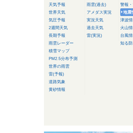
天気予報
雨雲(過去)
警報・
世界天気
アメダス実況
地震
気圧予報
実況天気
津波情
2週間天気
過去天気
火山情
長期予報
雷(実況)
台風情
雨雲レーダー
知る防
積雪マップ
PM2.5分布予測
世界の雨雲
雷(予報)
道路気象
黄砂情報