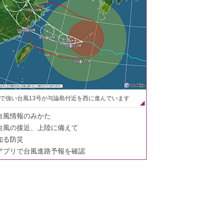
で強い台風13号が与論島付近を西に進んでいます
台風情報のみかた
台風の接近、上陸に備えて
知る防災
アプリで台風進路予報を確認