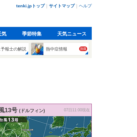
tenki.jpトップ
｜
サイトマップ
｜
ヘルプ
天気
季節特集
天気ニュース
象予報士の解説
熱中症情報
注目
風13号
(ドルフィン)
07日11:00現在