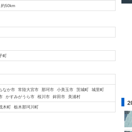
約50km
子町
ちなか市
常陸大宮市
那珂市
小美玉市
茨城町
城里町
市
かすみがうら市
桜川市
鉾田市
美浦村
2
茂木町
栃木那珂川町