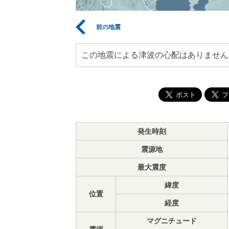
前の地震
この地震による津波の心配はありません
発生時刻
震源地
最大震度
緯度
位置
経度
マグニチュード