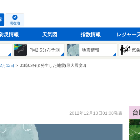
索
現在地
防災情報
天気図
指数情報
レジャー
PM2.5分布予測
地震情報
気
12月13日
01時02分頃発生した地震(最大震度3)
台
2012年12月13日01:08発表