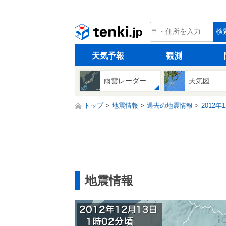
tenki.jp
検
天気予報
観測
雨雲レーダー
天気図
トップ
地震情報
過去の地震情報
2012年
地震情報