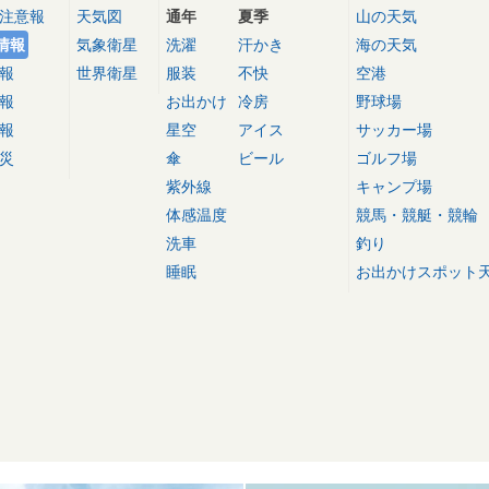
注意報
天気図
通年
夏季
山の天気
情報
気象衛星
洗濯
汗かき
海の天気
報
世界衛星
服装
不快
空港
報
お出かけ
冷房
野球場
報
星空
アイス
サッカー場
災
傘
ビール
ゴルフ場
紫外線
キャンプ場
体感温度
競馬・競艇・競輪
洗車
釣り
睡眠
お出かけスポット