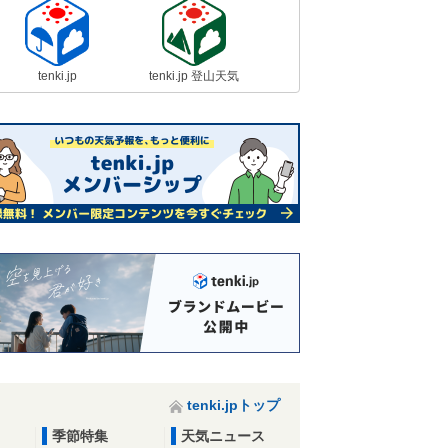
tenki.jp
tenki.jp 登山天気
tenki.jpトップ
季節特集
天気ニュース