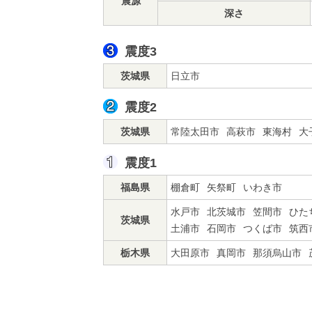
震源
深さ
震度3
茨城県
日立市
震度2
茨城県
常陸太田市
高萩市
東海村
大
震度1
福島県
棚倉町
矢祭町
いわき市
水戸市
北茨城市
笠間市
ひた
茨城県
土浦市
石岡市
つくば市
筑西
栃木県
大田原市
真岡市
那須烏山市