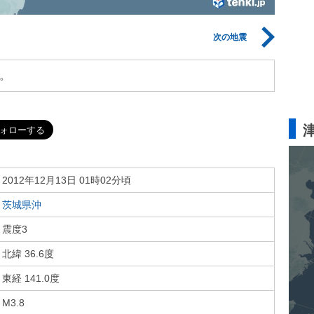
次の地震
。
2012年12月13日 01時02分頃
茨城県沖
震度3
北緯 36.6度
東経 141.0度
M3.8