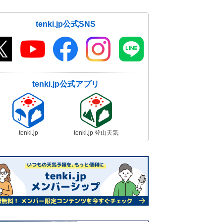
tenki.jp公式SNS
tenki.jp公式アプリ
tenki.jp
tenki.jp 登山天気