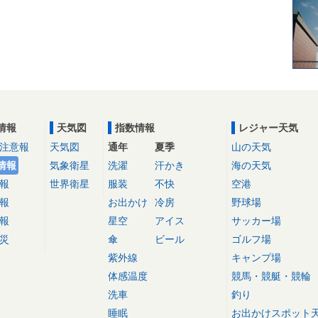
情報
天気図
指数情報
レジャー天気
注意報
天気図
通年
夏季
山の天気
情報
気象衛星
洗濯
汗かき
海の天気
報
世界衛星
服装
不快
空港
報
お出かけ
冷房
野球場
報
星空
アイス
サッカー場
災
傘
ビール
ゴルフ場
紫外線
キャンプ場
体感温度
競馬・競艇・競輪
洗車
釣り
睡眠
お出かけスポット