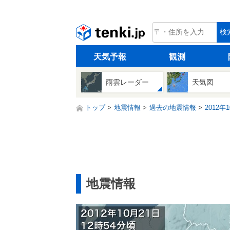
tenki.jp
検
天気予報
観測
雨雲レーダー
天気図
トップ
地震情報
過去の地震情報
2012年
地震情報