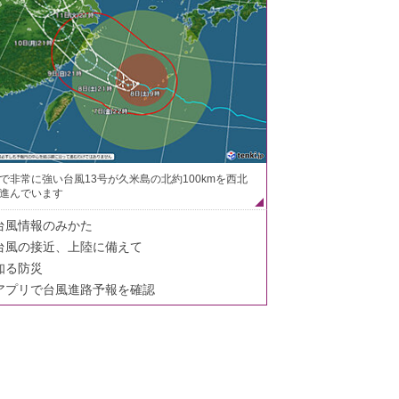
で非常に強い台風13号が久米島の北約100kmを西北
進んでいます
台風情報のみかた
台風の接近、上陸に備えて
知る防災
アプリで台風進路予報を確認