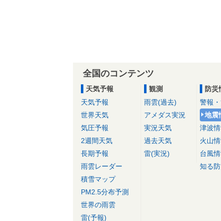
全国のコンテンツ
天気予報
観測
防災
天気予報
雨雲(過去)
警報・
世界天気
アメダス実況
地震
気圧予報
実況天気
津波情
2週間天気
過去天気
火山情
長期予報
雷(実況)
台風情
雨雲レーダー
知る防
積雪マップ
PM2.5分布予測
世界の雨雲
雷(予報)