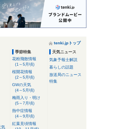
tenki.jpトップ
季節特集
天気ニュース
花粉飛散情報
気象予報士解説
(1～5月頃)
暮らしの話題
桜開花情報
放送局のニュース
(2～5月頃)
特集
GWの天気
(4～5月頃)
梅雨入り・明け
(5～7月頃)
熱中症情報
(4～9月頃)
紅葉見頃情報
天気
(10～11月頃)