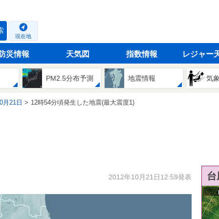
索
現在地
防災情報
天気図
指数情報
レジャー
PM2.5分布予測
地震情報
気
10月21日
12時54分頃発生した地震(最大震度1)
台
2012年10月21日12:59発表