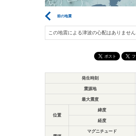
前の地震
この地震による津波の心配はありません
発生時刻
震源地
最大震度
緯度
位置
経度
マグニチュード