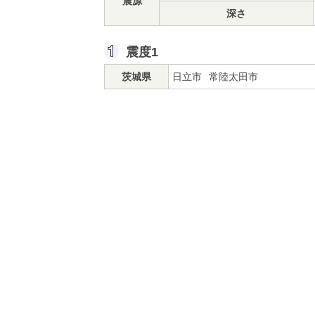
震源
深さ
震度1
茨城県
日立市
常陸太田市