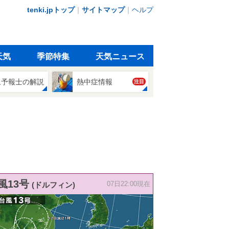
tenki.jpトップ
｜
サイトマップ
｜
ヘルプ
天気
季節特集
天気ニュース
象予報士の解説
熱中症情報
注目
風13号
(ドルフィン)
07日22:00現在