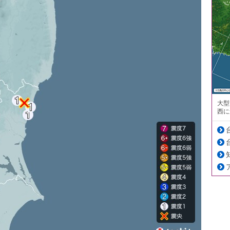
大型
西に