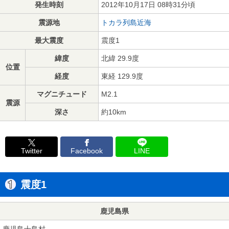
発生時刻
2012年10月17日 08時31分頃
震源地
トカラ列島近海
最大震度
震度1
緯度
北緯 29.9度
位置
経度
東経 129.9度
マグニチュード
M2.1
震源
深さ
約10km
Twitter
Facebook
LINE
震度1
鹿児島県
鹿児島十島村