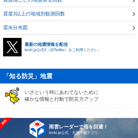
震度3以上の地域別観測回数
震央分布図
最新の地震情報を配信
tenki.jp公式X（旧Twitter）をご利用ください。
「知る防災」地震
いざという時にあわてないために
確かな情報と行動で防災力アップ
雨雲レーダーで雨を回避！
tenki.jp公式 天気予報アプリ