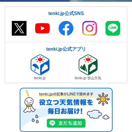
tenki.jp公式SNS
tenki.jp公式アプリ
tenki.jp
tenki.jp 登山天気