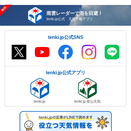
雨雲レーダーで雨を回避！
tenki.jp公式 天気予報アプリ
tenki.jp公式SNS
tenki.jp公式アプリ
tenki.jp
tenki.jp 登山天気