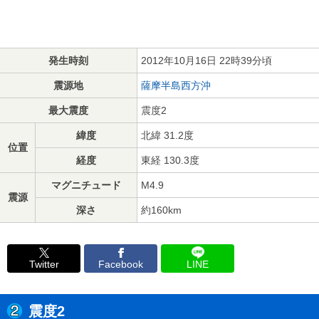
発生時刻
2012年10月16日 22時39分頃
震源地
薩摩半島西方沖
最大震度
震度2
緯度
北緯 31.2度
位置
経度
東経 130.3度
マグニチュード
M4.9
震源
深さ
約160km
Twitter
Facebook
LINE
震度2