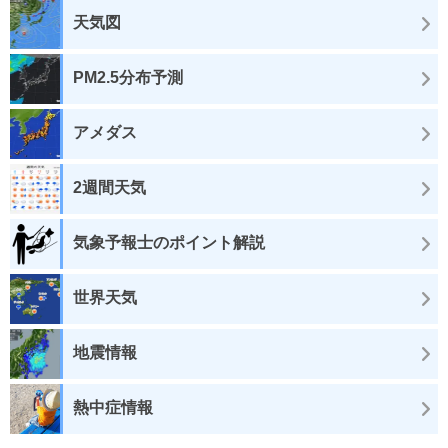
天気図
PM2.5分布予測
アメダス
2週間天気
気象予報士のポイント解説
世界天気
地震情報
熱中症情報