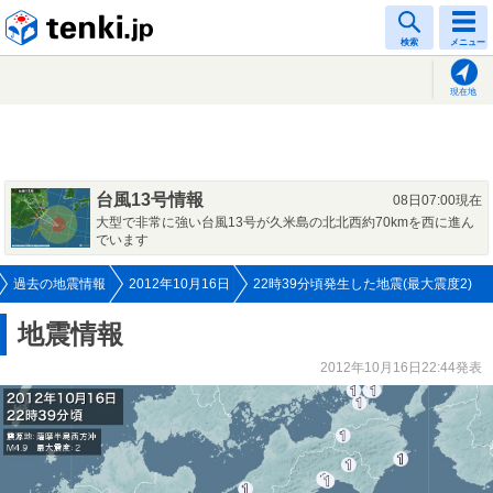
tenki.jp
検索
メニュー
現在地
台風13号情報
08日07:00現在
大型で非常に強い台風13号が久米島の北北西約70kmを西に進ん
でいます
過去の地震情報
2012年10月16日
22時39分頃発生した地震(最大震度2)
地震情報
2012年10月16日22:44発表