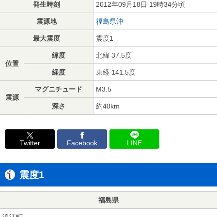
発生時刻
2012年09月18日 19時34分頃
震源地
福島県沖
最大震度
震度1
緯度
北緯 37.5度
位置
経度
東経 141.5度
マグニチュード
M3.5
震源
深さ
約40km
Twitter
Facebook
LINE
震度1
福島県
浪江町