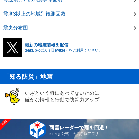
震度3以上の地域別観測回数
震央分布図
最新の地震情報を配信
tenki.jp公式X（旧Twitter）をご利用ください。
「知る防災」地震
いざという時にあわてないために
確かな情報と行動で防災力アップ
雨雲レーダーで雨を回避！
tenki.jp公式 天気予報アプリ