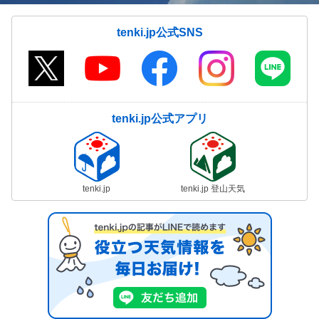
tenki.jp公式SNS
tenki.jp公式アプリ
tenki.jp
tenki.jp 登山天気