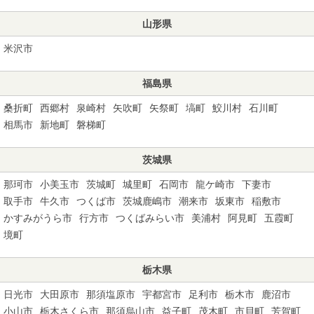
山形県
米沢市
福島県
桑折町
西郷村
泉崎村
矢吹町
矢祭町
塙町
鮫川村
石川町
相馬市
新地町
磐梯町
茨城県
那珂市
小美玉市
茨城町
城里町
石岡市
龍ケ崎市
下妻市
取手市
牛久市
つくば市
茨城鹿嶋市
潮来市
坂東市
稲敷市
かすみがうら市
行方市
つくばみらい市
美浦村
阿見町
五霞町
境町
栃木県
日光市
大田原市
那須塩原市
宇都宮市
足利市
栃木市
鹿沼市
小山市
栃木さくら市
那須烏山市
益子町
茂木町
市貝町
芳賀町