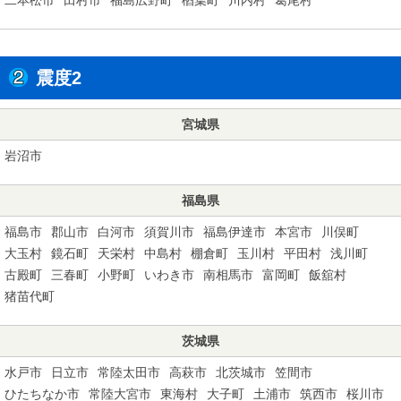
震度2
宮城県
岩沼市
福島県
福島市
郡山市
白河市
須賀川市
福島伊達市
本宮市
川俣町
大玉村
鏡石町
天栄村
中島村
棚倉町
玉川村
平田村
浅川町
古殿町
三春町
小野町
いわき市
南相馬市
富岡町
飯舘村
猪苗代町
茨城県
水戸市
日立市
常陸太田市
高萩市
北茨城市
笠間市
ひたちなか市
常陸大宮市
東海村
大子町
土浦市
筑西市
桜川市