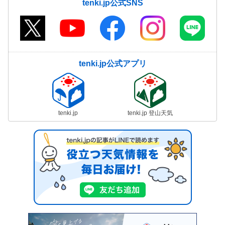
tenki.jp公式SNS
tenki.jp公式アプリ
tenki.jp
tenki.jp 登山天気