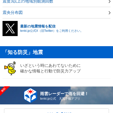
震度3以上の地域別観測回数
震央分布図
最新の地震情報を配信
tenki.jp公式X（旧Twitter）をご利用ください。
「知る防災」地震
いざという時にあわてないために
確かな情報と行動で防災力アップ
雨雲レーダーで雨を回避！
tenki.jp公式 天気予報アプリ