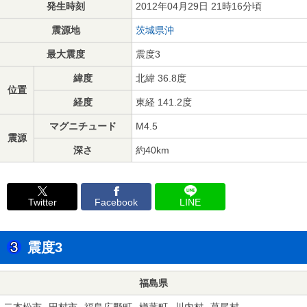
発生時刻
2012年04月29日 21時16分頃
震源地
茨城県沖
最大震度
震度3
緯度
北緯 36.8度
位置
経度
東経 141.2度
マグニチュード
M4.5
震源
深さ
約40km
Twitter
Facebook
LINE
震度3
福島県
二本松市
田村市
福島広野町
楢葉町
川内村
葛尾村