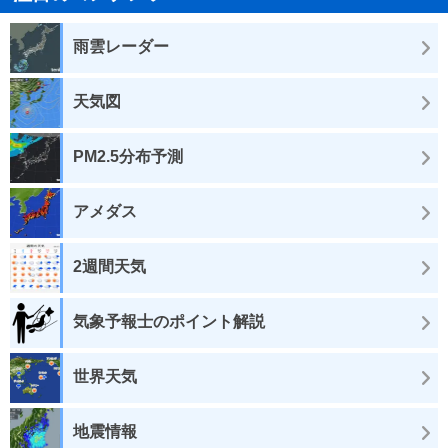
雨雲レーダー
天気図
PM2.5分布予測
アメダス
2週間天気
気象予報士のポイント解説
世界天気
地震情報