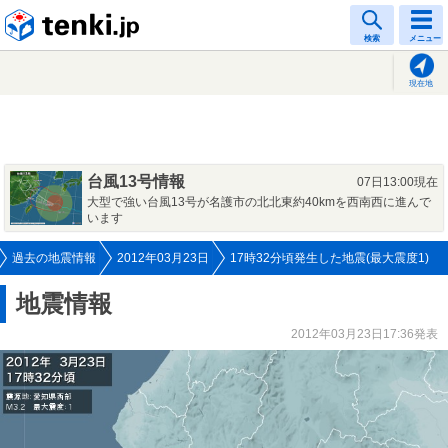
tenki.jp
検索
メニュー
現在地
台風13号情報
07日13:00現在
大型で強い台風13号が名護市の北北東約40kmを西南西に進んで
います
過去の地震情報
2012年03月23日
17時32分頃発生した地震(最大震度1)
地震情報
2012年03月23日17:36発表