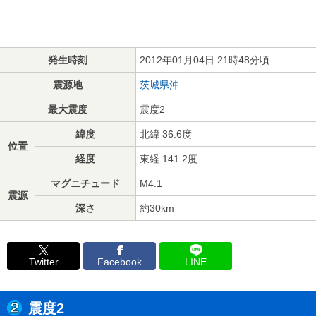
発生時刻
2012年01月04日 21時48分頃
震源地
茨城県沖
最大震度
震度2
緯度
北緯 36.6度
位置
経度
東経 141.2度
マグニチュード
M4.1
震源
深さ
約30km
Twitter
Facebook
LINE
震度2