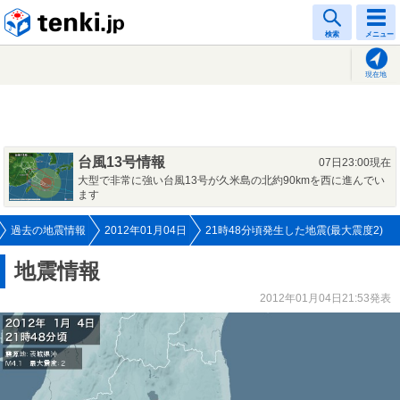
tenki.jp
検索
メニュー
現在地
台風13号情報
07日23:00現在
大型で非常に強い台風13号が久米島の北約90kmを西に進んでい
ます
過去の地震情報
2012年01月04日
21時48分頃発生した地震(最大震度2)
地震情報
2012年01月04日21:53発表