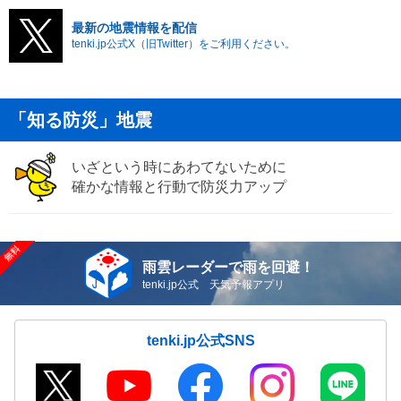
最新の地震情報を配信
tenki.jp公式X（旧Twitter）をご利用ください。
「知る防災」地震
いざという時にあわてないために
確かな情報と行動で防災力アップ
雨雲レーダーで雨を回避！
tenki.jp公式 天気予報アプリ
tenki.jp公式SNS