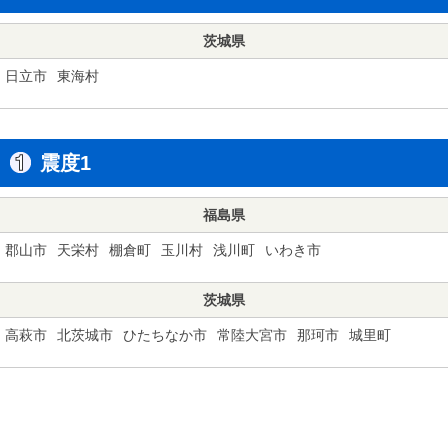
茨城県
日立市
東海村
震度1
福島県
郡山市
天栄村
棚倉町
玉川村
浅川町
いわき市
茨城県
高萩市
北茨城市
ひたちなか市
常陸大宮市
那珂市
城里町