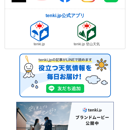
tenki.jp公式アプリ
tenki.jp
tenki.jp 登山天気