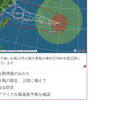
で強い台風13号が南大東島の東約370kmを西北西に
でいます
台風情報のみかた
台風の接近、上陸に備えて
知る防災
アプリで台風進路予報を確認