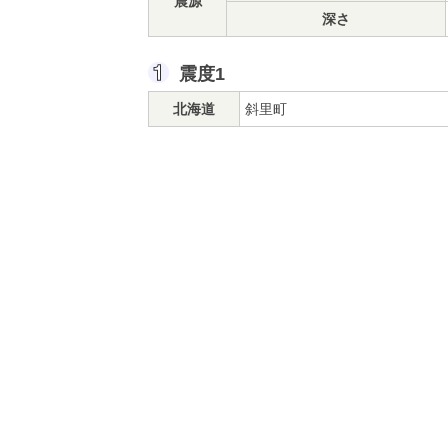
震源
深さ
震度1
北海道
斜里町