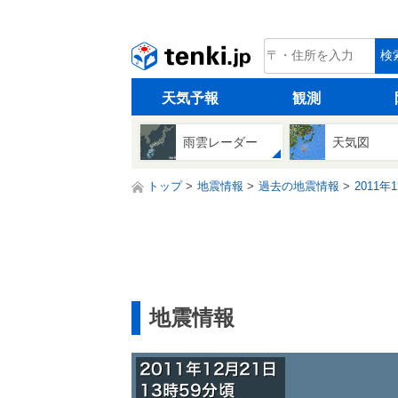
tenki.jp
検
天気予報
観測
雨雲レーダー
天気図
トップ
地震情報
過去の地震情報
2011年
地震情報