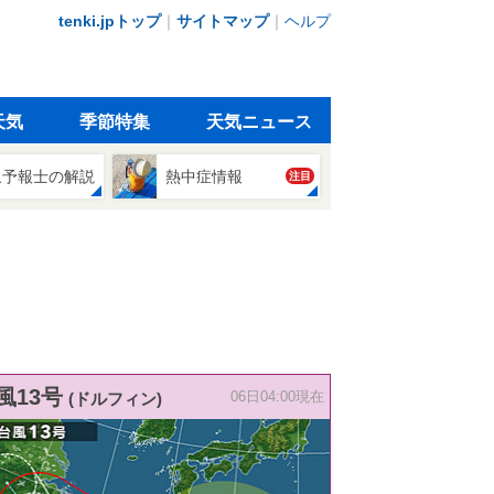
tenki.jpトップ
｜
サイトマップ
｜
ヘルプ
天気
季節特集
天気ニュース
象予報士の解説
熱中症情報
注目
風13号
(ドルフィン)
06日04:00現在