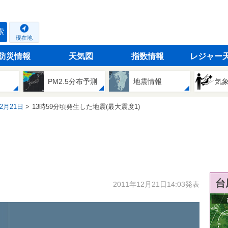
索
現在地
防災情報
天気図
指数情報
レジャー
PM2.5分布予測
地震情報
気
12月21日
13時59分頃発生した地震(最大震度1)
台
2011年12月21日14:03発表