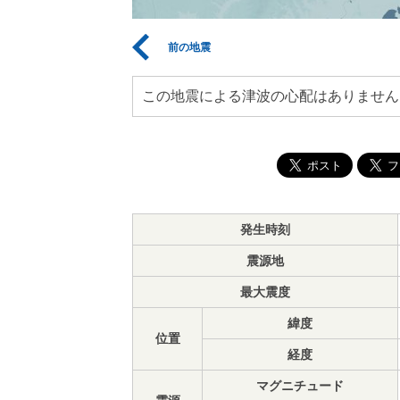
前の地震
この地震による津波の心配はありません
発生時刻
震源地
最大震度
緯度
位置
経度
マグニチュード