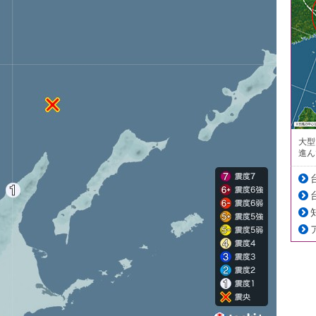
大型
進ん