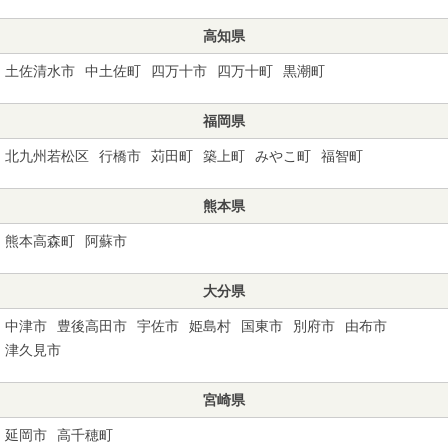
高知県
土佐清水市
中土佐町
四万十市
四万十町
黒潮町
福岡県
北九州若松区
行橋市
苅田町
築上町
みやこ町
福智町
熊本県
熊本高森町
阿蘇市
大分県
中津市
豊後高田市
宇佐市
姫島村
国東市
別府市
由布市
津久見市
宮崎県
延岡市
高千穂町