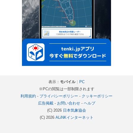
表示：
モバイル
｜
PC
※PCの閲覧は一部制限されます
利用規約
-
プライバシーポリシー
-
クッキーポリシー
広告掲載
-
お問い合わせ
-
ヘルプ
(C) 2026
日本気象協会
(C) 2026
ALiNKインターネット