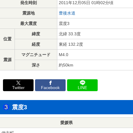
発生時刻
2011年12月05日 01時02分頃
震源地
豊後水道
最大震度
震度3
緯度
北緯 33.3度
位置
経度
東経 132.2度
マグニチュード
M4.0
震源
深さ
約50km
Twitter
Facebook
LINE
震度3
愛媛県
伊方町