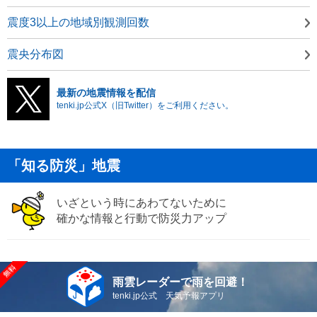
震度3以上の地域別観測回数
震央分布図
最新の地震情報を配信
tenki.jp公式X（旧Twitter）をご利用ください。
「知る防災」地震
いざという時にあわてないために
確かな情報と行動で防災力アップ
雨雲レーダーで雨を回避！
tenki.jp公式 天気予報アプリ