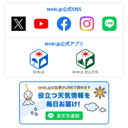
tenki.jp公式SNS
tenki.jp公式アプリ
tenki.jp
tenki.jp 登山天気