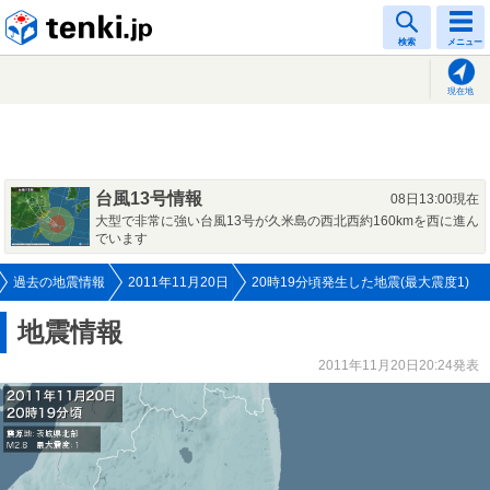
tenki.jp
検索
メニュー
現在地
台風13号情報
08日13:00現在
大型で非常に強い台風13号が久米島の西北西約160kmを西に進ん
でいます
過去の地震情報
2011年11月20日
20時19分頃発生した地震(最大震度1)
地震情報
2011年11月20日20:24発表