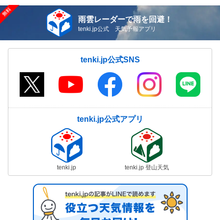
雨雲レーダーで雨を回避！
tenki.jp公式 天気予報アプリ
tenki.jp公式SNS
tenki.jp公式アプリ
tenki.jp
tenki.jp 登山天気