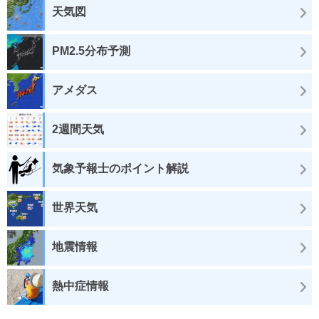
天気図
PM2.5分布予測
アメダス
2週間天気
気象予報士のポイント解説
世界天気
地震情報
熱中症情報