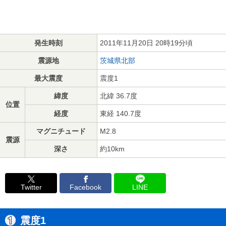
発生時刻
2011年11月20日 20時19分頃
震源地
茨城県北部
最大震度
震度1
緯度
北緯 36.7度
位置
経度
東経 140.7度
マグニチュード
M2.8
震源
深さ
約10km
Twitter
Facebook
LINE
震度1