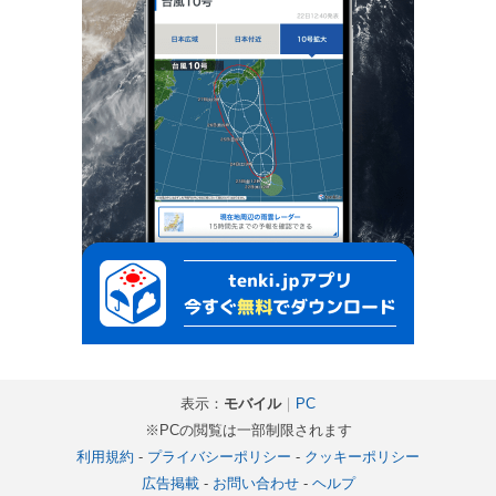
表示：
モバイル
｜
PC
※PCの閲覧は一部制限されます
利用規約
-
プライバシーポリシー
-
クッキーポリシー
広告掲載
-
お問い合わせ
-
ヘルプ