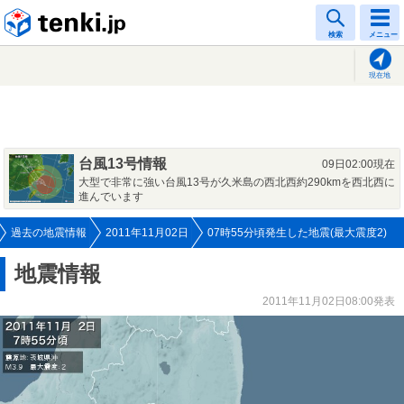
tenki.jp
検索
メニュー
現在地
台風13号情報
09日02:00現在
大型で非常に強い台風13号が久米島の西北西約290kmを西北西に
進んでいます
過去の地震情報
2011年11月02日
07時55分頃発生した地震(最大震度2)
地震情報
2011年11月02日08:00発表