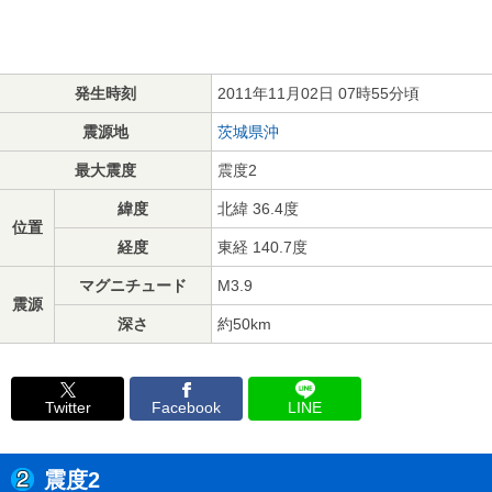
発生時刻
2011年11月02日 07時55分頃
震源地
茨城県沖
最大震度
震度2
緯度
北緯 36.4度
位置
経度
東経 140.7度
マグニチュード
M3.9
震源
深さ
約50km
Twitter
Facebook
LINE
震度2