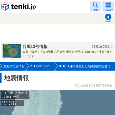
tenki.jp
検索
メニュー
現在地
台風13号情報
08日10:00現在
大型で非常に強い台風13号が久米島の北西約130kmを北西に進ん
でいます
過去の地震情報
2011年07月28日
07時31分頃発生した地震(最大震度1)
地震情報
2011年07月28日07:35発表