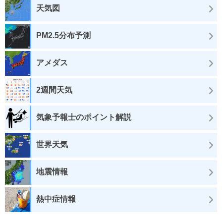
天気図
PM2.5分布予測
アメダス
2週間天気
気象予報士のポイント解説
世界天気
地震情報
熱中症情報