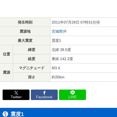
発生時刻
2011年07月28日 07時31分頃
震源地
宮城県沖
最大震度
震度1
緯度
北緯 38.5度
位置
経度
東経 142.2度
マグニチュード
M3.4
震源
深さ
約30km
Twitter
Facebook
LINE
震度1