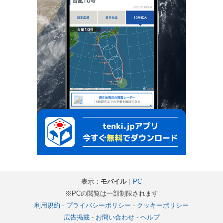
表示：
モバイル
｜
PC
※PCの閲覧は一部制限されます
利用規約
-
プライバシーポリシー
-
クッキーポリシー
広告掲載
-
お問い合わせ
-
ヘルプ