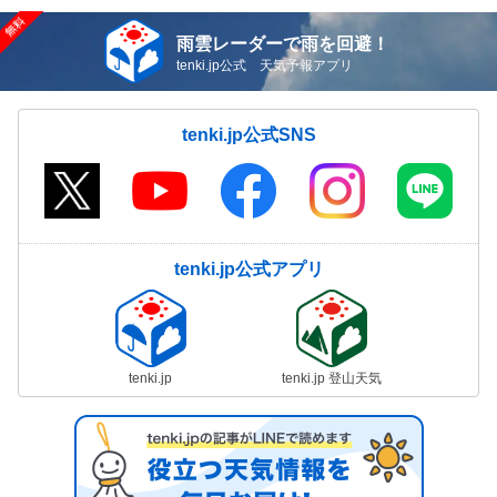
雨雲レーダーで雨を回避！
tenki.jp公式 天気予報アプリ
tenki.jp公式SNS
tenki.jp公式アプリ
tenki.jp
tenki.jp 登山天気