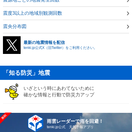
震度3以上の地域別観測回数
震央分布図
最新の地震情報を配信
tenki.jp公式X（旧Twitter）をご利用ください。
「知る防災」地震
いざという時にあわてないために
確かな情報と行動で防災力アップ
雨雲レーダーで雨を回避！
tenki.jp公式 天気予報アプリ