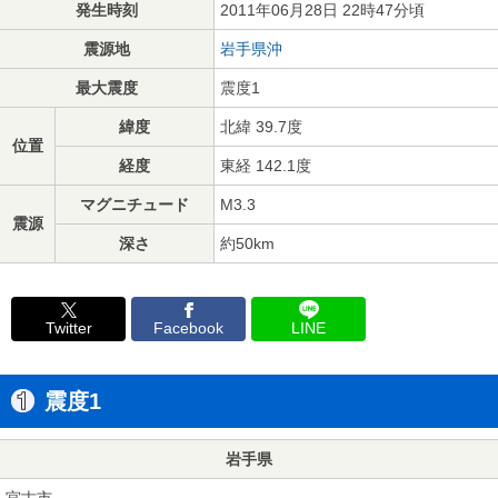
発生時刻
2011年06月28日 22時47分頃
震源地
岩手県沖
最大震度
震度1
緯度
北緯 39.7度
位置
経度
東経 142.1度
マグニチュード
M3.3
震源
深さ
約50km
Twitter
Facebook
LINE
震度1
岩手県
宮古市