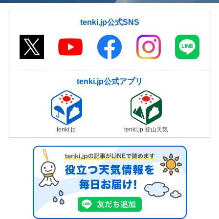
tenki.jp公式SNS
tenki.jp公式アプリ
tenki.jp
tenki.jp 登山天気