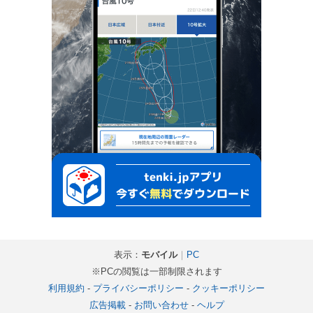
表示：
モバイル
｜
PC
※PCの閲覧は一部制限されます
利用規約
-
プライバシーポリシー
-
クッキーポリシー
広告掲載
-
お問い合わせ
-
ヘルプ