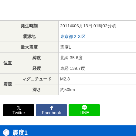
発生時刻
2011年06月13日 01時02分頃
震源地
東京都２３区
最大震度
震度1
緯度
北緯 35.6度
位置
経度
東経 139.7度
マグニチュード
M2.8
震源
深さ
約50km
Twitter
Facebook
LINE
震度1