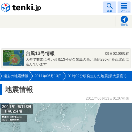
tenki.jp
検索
メニュー
現在地
台風13号情報
09日02:00現在
大型で非常に強い台風13号が久米島の西北西約290kmを西北西に
進んでいます
過去の地震情報
2011年06月13日
01時02分頃発生した地震(最大震度1)
地震情報
2011年06月13日01:07発表