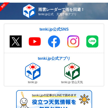
雨雲レーダーで雨を回避！
tenki.jp公式 天気予報アプリ
tenki.jp公式SNS
tenki.jp公式アプリ
tenki.jp
tenki.jp 登山天気