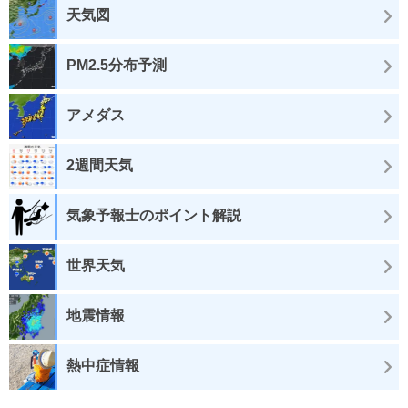
天気図
PM2.5分布予測
アメダス
2週間天気
気象予報士のポイント解説
世界天気
地震情報
熱中症情報