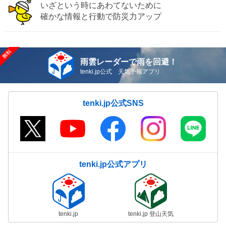
いざという時にあわてないために
確かな情報と行動で防災力アップ
雨雲レーダーで雨を回避！
tenki.jp公式 天気予報アプリ
tenki.jp公式SNS
tenki.jp公式アプリ
tenki.jp
tenki.jp 登山天気