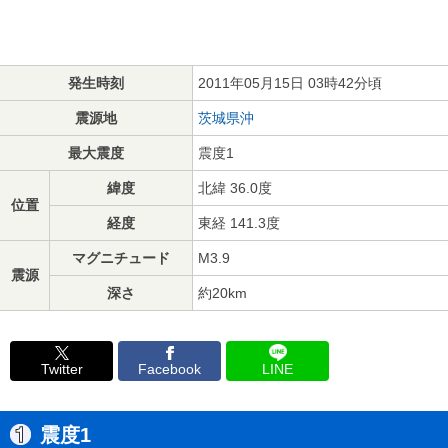
発生時刻
2011年05月15日 03時42分頃
震源地
茨城県沖
最大震度
震度1
緯度
北緯 36.0度
位置
経度
東経 141.3度
マグニチュード
M3.9
震源
深さ
約20km
Twitter
Facebook
LINE
震度1