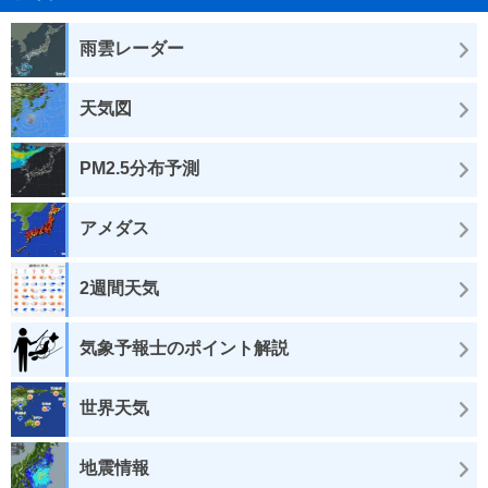
雨雲レーダー
天気図
PM2.5分布予測
アメダス
2週間天気
気象予報士のポイント解説
世界天気
地震情報