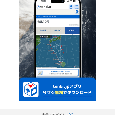
表示：
モバイル
｜
PC