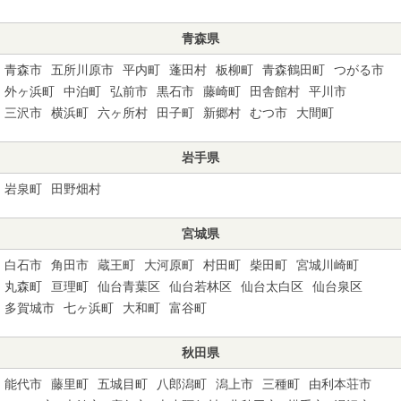
青森県
青森市
五所川原市
平内町
蓬田村
板柳町
青森鶴田町
つがる市
外ヶ浜町
中泊町
弘前市
黒石市
藤崎町
田舎館村
平川市
三沢市
横浜町
六ヶ所村
田子町
新郷村
むつ市
大間町
岩手県
岩泉町
田野畑村
宮城県
白石市
角田市
蔵王町
大河原町
村田町
柴田町
宮城川崎町
丸森町
亘理町
仙台青葉区
仙台若林区
仙台太白区
仙台泉区
多賀城市
七ヶ浜町
大和町
富谷町
秋田県
能代市
藤里町
五城目町
八郎潟町
潟上市
三種町
由利本荘市