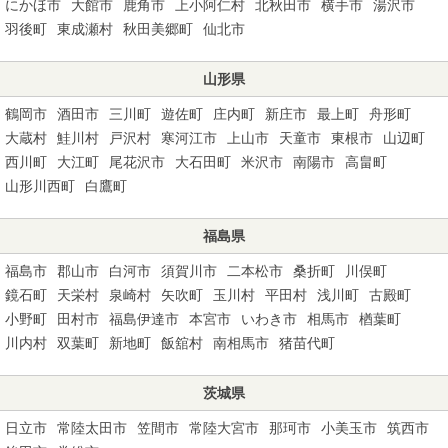
にかほ市
大館市
鹿角市
上小阿仁村
北秋田市
横手市
湯沢市
羽後町
東成瀬村
秋田美郷町
仙北市
山形県
鶴岡市
酒田市
三川町
遊佐町
庄内町
新庄市
最上町
舟形町
大蔵村
鮭川村
戸沢村
寒河江市
上山市
天童市
東根市
山辺町
西川町
大江町
尾花沢市
大石田町
米沢市
南陽市
高畠町
山形川西町
白鷹町
福島県
福島市
郡山市
白河市
須賀川市
二本松市
桑折町
川俣町
鏡石町
天栄村
泉崎村
矢吹町
玉川村
平田村
浅川町
古殿町
小野町
田村市
福島伊達市
本宮市
いわき市
相馬市
楢葉町
川内村
双葉町
新地町
飯舘村
南相馬市
猪苗代町
茨城県
日立市
常陸太田市
笠間市
常陸大宮市
那珂市
小美玉市
筑西市