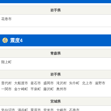
岩手県
花巻市
震度4
青森県
階上町
岩手県
普代村
大船渡市
釜石市
盛岡市
滝沢村
矢巾町
北上市
遠野市
一関市
金ケ崎町
平泉町
藤沢町
奥州市
宮城県
気仙沼市
涌谷町
栗原市
登米市
大崎市
石巻市