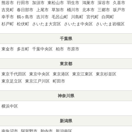
熊谷市
行田市
加須市
東松山市
羽生市
鴻巣市
深谷市
久喜市
吉見町
春日部市
上尾市
草加市
桶川市
北本市
三郷市
坂戸市
幸手市
鶴ヶ島市
吉川市
毛呂山町
川島町
宮代町
白岡町
杉戸町
松伏町
さいたま大宮区
さいたま中央区
さいたま岩槻区
千葉県
東金市
多古町
千葉中央区
柏市
市原市
東京都
東京千代田区
東京中央区
東京港区
東京江東区
東京杉並区
東京足立区
東京江戸川区
町田市
神奈川県
横浜中区
新潟県
南魚沼市
阿賀野市
胎内市
新潟南区