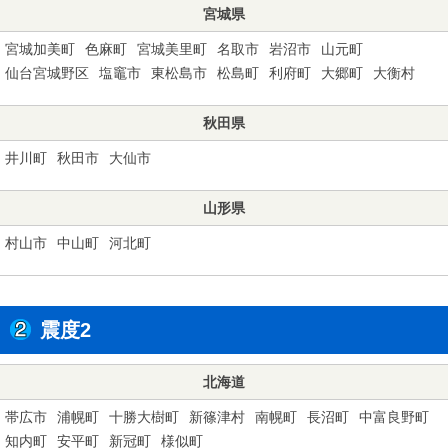
宮城県
宮城加美町
色麻町
宮城美里町
名取市
岩沼市
山元町
仙台宮城野区
塩竈市
東松島市
松島町
利府町
大郷町
大衡村
秋田県
井川町
秋田市
大仙市
山形県
村山市
中山町
河北町
震度2
北海道
帯広市
浦幌町
十勝大樹町
新篠津村
南幌町
長沼町
中富良野町
知内町
安平町
新冠町
様似町