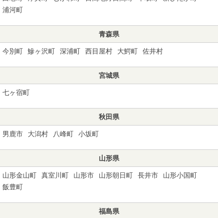
浦河町
青森県
今別町
鰺ヶ沢町
深浦町
西目屋村
大鰐町
佐井村
宮城県
七ヶ宿町
秋田県
男鹿市
大潟村
八峰町
小坂町
山形県
山形金山町
真室川町
山形市
山形朝日町
長井市
山形小国町
飯豊町
福島県