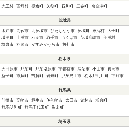
大玉村
西郷村
棚倉町
矢祭町
石川町
三春町
南会津町
茨城県
水戸市
高萩市
北茨城市
ひたちなか市
茨城町
東海村
大子町
城里町
土浦市
石岡市
取手市
つくば市
茨城鹿嶋市
美浦村
坂東市
稲敷市
かすみがうら市
桜川市
栃木県
大田原市
那須町
那須塩原市
宇都宮市
鹿沼市
小山市
真岡市
益子町
市貝町
芳賀町
岩舟町
那須烏山市
栃木那珂川町
下野市
群馬県
前橋市
高崎市
桐生市
伊勢崎市
太田市
館林市
板倉町
群馬明和町
群馬千代田町
邑楽町
埼玉県