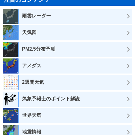
雨雲レーダー
天気図
PM2.5分布予測
アメダス
2週間天気
気象予報士のポイント解説
世界天気
地震情報