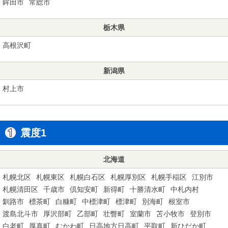
鉾田市
常総市
栃木県
高根沢町
新潟県
村上市
震度1
北海道
札幌北区
札幌東区
札幌白石区
札幌厚別区
札幌手稲区
江別市
札幌清田区
千歳市
倶知安町
新得町
十勝清水町
中札内村
釧路市
標茶町
白糠町
中標津町
標津町
別海町
根室市
渡島北斗市
厚沢部町
乙部町
壮瞥町
室蘭市
苫小牧市
登別市
白老町
厚真町
むかわ町
日高地方日高町
平取町
新ひだか町