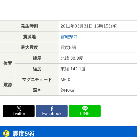
発生時刻
2011年03月31日 16時15分頃
震源地
宮城県沖
最大震度
震度5弱
緯度
北緯 38.9度
位置
経度
東経 142.1度
マグニチュード
M6.0
震源
深さ
約40km
Twitter
Facebook
LINE
震度5弱