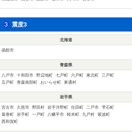
震度3
北海道
函館市
青森県
八戸市
十和田市
野辺地町
七戸町
六戸町
東北町
三戸町
五戸町
青森南部町
おいらせ町
東通村
岩手県
宮古市
久慈市
野田村
岩手洋野町
住田町
二戸市
雫石町
葛巻町
岩手町
一戸町
八幡平市
軽米町
九戸村
紫波町
西和賀町