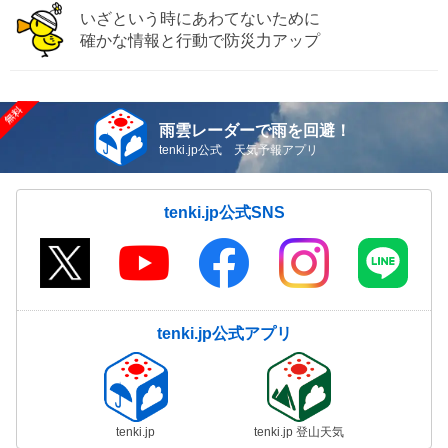
いざという時にあわてないために
確かな情報と行動で防災力アップ
雨雲レーダーで雨を回避！
tenki.jp公式 天気予報アプリ
tenki.jp公式SNS
tenki.jp公式アプリ
tenki.jp
tenki.jp 登山天気