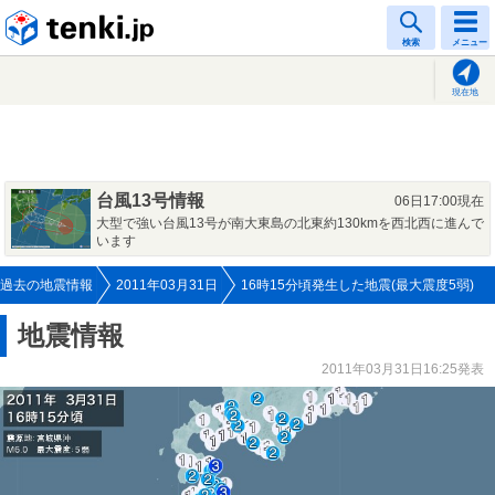
tenki.jp
検索
メニュー
現在地
台風13号情報
06日17:00現在
大型で強い台風13号が南大東島の北東約130kmを西北西に進んで
います
過去の地震情報
2011年03月31日
16時15分頃発生した地震(最大震度5弱)
地震情報
2011年03月31日16:25発表