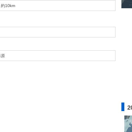
約10km
藤原
2