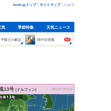
tenki.jpトップ
｜
サイトマップ
｜
ヘルプ
天気
季節特集
天気ニュース
象予報士の解説
熱中症情報
注目
風13号
(ドルフィン)
08日02:00現在