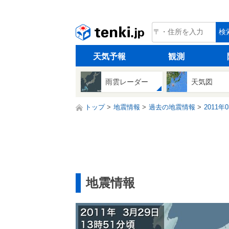
tenki.jp
検
天気予報
観測
雨雲レーダー
天気図
トップ
地震情報
過去の地震情報
2011年
地震情報