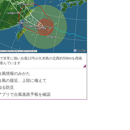
で非常に強い台風13号が久米島の北西約50kmを西南
進んでいます
台風情報のみかた
台風の接近、上陸に備えて
知る防災
アプリで台風進路予報を確認