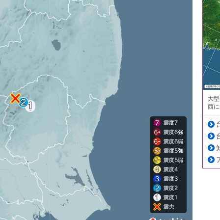
大型
西に