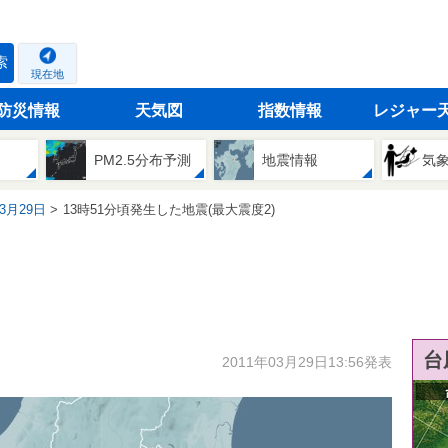
索
現在地
防災情報
天気図
指数情報
レジャー
PM2.5分布予測
地震情報
気
03月29日
13時51分頃発生した地震(最大震度2)
台
2011年03月29日13:56発表