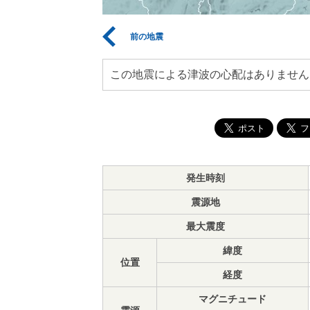
前の地震
この地震による津波の心配はありません
発生時刻
震源地
最大震度
緯度
位置
経度
マグニチュード