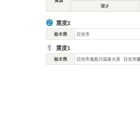
震源
深さ
震度2
栃木県
日光市
震度1
栃木県
日光市鬼怒川温泉大原
日光市