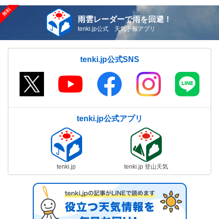
雨雲レーダーで雨を回避！
tenki.jp公式 天気予報アプリ
tenki.jp公式SNS
tenki.jp公式アプリ
tenki.jp
tenki.jp 登山天気