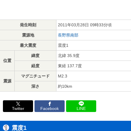
発生時刻
2011年03月28日 09時33分頃
震源地
長野県南部
最大震度
震度1
緯度
北緯 35.9度
位置
経度
東経 137.7度
マグニチュード
M2.3
震源
深さ
約10km
Twitter
Facebook
LINE
震度1