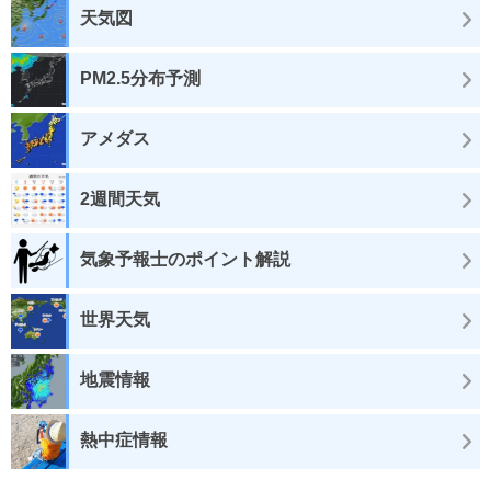
天気図
PM2.5分布予測
アメダス
2週間天気
気象予報士のポイント解説
世界天気
地震情報
熱中症情報