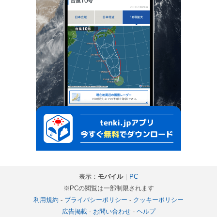
表示：
モバイル
｜
PC
※PCの閲覧は一部制限されます
利用規約
-
プライバシーポリシー
-
クッキーポリシー
広告掲載
-
お問い合わせ
-
ヘルプ