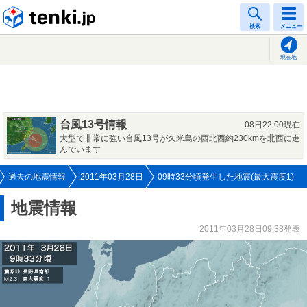
tenki.jp
検索
メニュー
現在地
台風13号情報
08日22:00現在
大型で非常に強い台風13号が久米島の西北西約230kmを北西に進
んでいます
過去の地震情報
2011年03月28日
09時33分頃発生した地震(最大震度1)
地震情報
2011年03月28日09:38発表