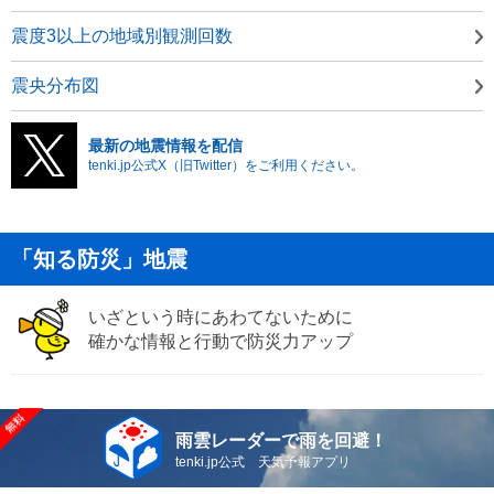
震度3以上の地域別観測回数
震央分布図
最新の地震情報を配信
tenki.jp公式X（旧Twitter）をご利用ください。
「知る防災」地震
いざという時にあわてないために
確かな情報と行動で防災力アップ
雨雲レーダーで雨を回避！
tenki.jp公式 天気予報アプリ