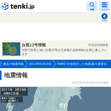
tenki.jp
検索
メニュー
現在地
台風13号情報
07日23:00現在
大型で非常に強い台風13号が久米島の北約90kmを西に進んでい
ます
過去の地震情報
2011年03月19日
09時57分頃発生した地震(最大震度3)
地震情報
2011年03月19日10:01発表