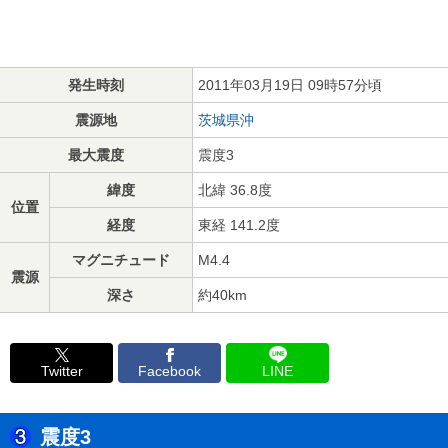
発生時刻
2011年03月19日 09時57分頃
震源地
茨城県沖
最大震度
震度3
緯度
北緯 36.8度
位置
経度
東経 141.2度
マグニチュード
M4.4
震源
深さ
約40km
Twitter
Facebook
LINE
震度3