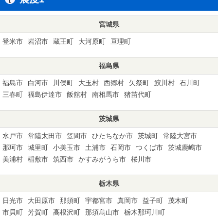
宮城県
登米市
岩沼市
蔵王町
大河原町
亘理町
福島県
福島市
白河市
川俣町
大玉村
西郷村
矢祭町
鮫川村
石川町
三春町
福島伊達市
飯舘村
南相馬市
猪苗代町
茨城県
水戸市
常陸太田市
笠間市
ひたちなか市
茨城町
常陸大宮市
那珂市
城里町
小美玉市
土浦市
石岡市
つくば市
茨城鹿嶋市
美浦村
稲敷市
筑西市
かすみがうら市
桜川市
栃木県
日光市
大田原市
那須町
宇都宮市
真岡市
益子町
茂木町
市貝町
芳賀町
高根沢町
那須烏山市
栃木那珂川町