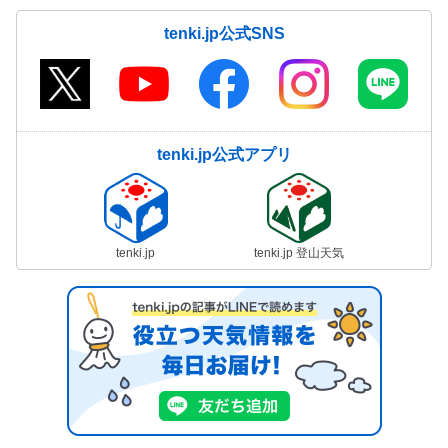
tenki.jp公式SNS
tenki.jp公式アプリ
tenki.jp
tenki.jp 登山天気