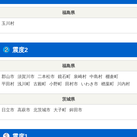
福島県
玉川村
震度2
福島県
郡山市
須賀川市
二本松市
鏡石町
泉崎村
中島村
棚倉町
平田村
浅川町
古殿町
小野町
田村市
いわき市
楢葉町
川内村
茨城県
日立市
高萩市
北茨城市
大子町
鉾田市
震度1