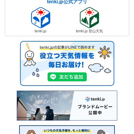
tenki.jp公式アプリ
tenki.jp
tenki.jp 登山天気