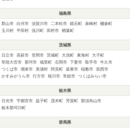
福島県
郡山市
白河市
須賀川市
二本松市
鏡石町
泉崎村
棚倉町
玉川村
平田村
浅川町
田村市
楢葉町
茨城県
日立市
高萩市
笠間市
茨城町
大洗町
東海村
大子町
常陸大宮市
那珂市
城里町
石岡市
下妻市
取手市
牛久市
つくば市
潮来市
美浦村
阿見町
坂東市
稲敷市
筑西市
かすみがうら市
行方市
桜川市
常総市
つくばみらい市
栃木県
日光市
宇都宮市
益子町
茂木町
芳賀町
那須烏山市
栃木那珂川町
群馬県