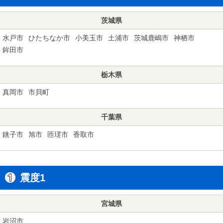
茨城県
水戸市
ひたちなか市
小美玉市
土浦市
茨城鹿嶋市
神栖市
鉾田市
栃木県
真岡市
市貝町
千葉県
銚子市
旭市
匝瑳市
香取市
震度1
宮城県
岩沼市