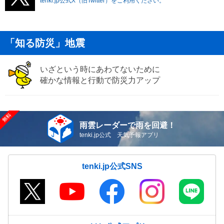
tenki.jp公式X（旧Twitter）をご利用ください。
「知る防災」地震
いざという時にあわてないために
確かな情報と行動で防災力アップ
雨雲レーダーで雨を回避！
tenki.jp公式 天気予報アプリ
tenki.jp公式SNS