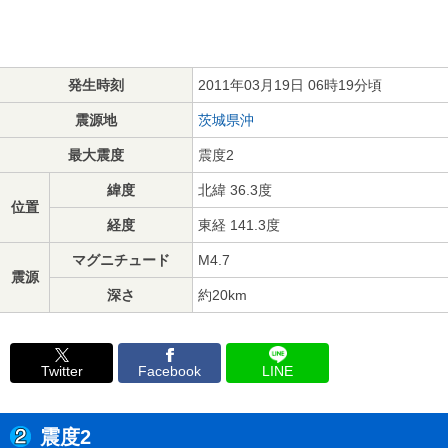
発生時刻
2011年03月19日 06時19分頃
震源地
茨城県沖
最大震度
震度2
緯度
北緯 36.3度
位置
経度
東経 141.3度
マグニチュード
M4.7
震源
深さ
約20km
Twitter
Facebook
LINE
震度2