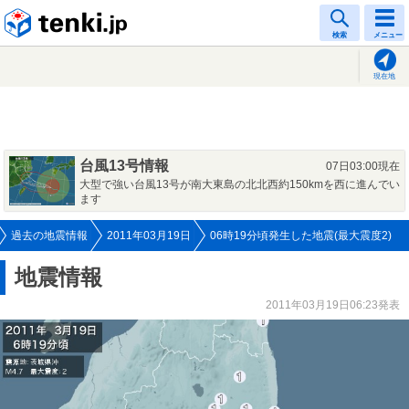
tenki.jp
検索
メニュー
現在地
台風13号情報
07日03:00現在
大型で強い台風13号が南大東島の北北西約150kmを西に進んでい
ます
過去の地震情報
2011年03月19日
06時19分頃発生した地震(最大震度2)
地震情報
2011年03月19日06:23発表