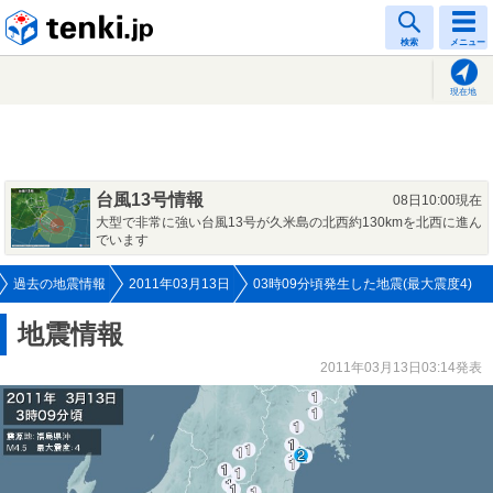
tenki.jp
検索
メニュー
現在地
台風13号情報
08日10:00現在
大型で非常に強い台風13号が久米島の北西約130kmを北西に進ん
でいます
過去の地震情報
2011年03月13日
03時09分頃発生した地震(最大震度4)
地震情報
2011年03月13日03:14発表