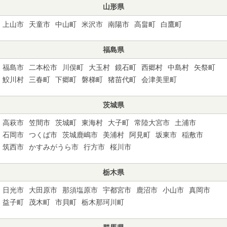
山形県
上山市
天童市
中山町
米沢市
南陽市
高畠町
白鷹町
福島県
福島市
二本松市
川俣町
大玉村
鏡石町
西郷村
中島村
矢祭町
鮫川村
三春町
下郷町
磐梯町
猪苗代町
会津美里町
茨城県
高萩市
笠間市
茨城町
東海村
大子町
常陸大宮市
土浦市
石岡市
つくば市
茨城鹿嶋市
美浦村
阿見町
坂東市
稲敷市
筑西市
かすみがうら市
行方市
桜川市
栃木県
日光市
大田原市
那須塩原市
宇都宮市
鹿沼市
小山市
真岡市
益子町
茂木町
市貝町
栃木那珂川町