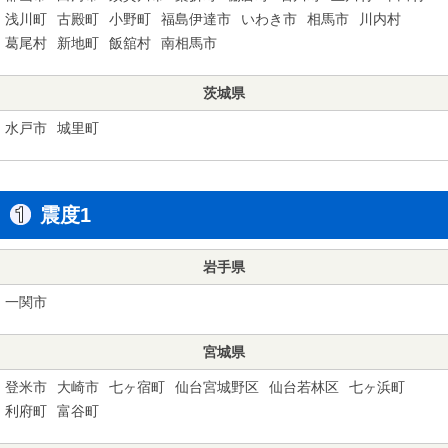
浅川町
古殿町
小野町
福島伊達市
いわき市
相馬市
川内村
葛尾村
新地町
飯舘村
南相馬市
茨城県
水戸市
城里町
震度1
岩手県
一関市
宮城県
登米市
大崎市
七ヶ宿町
仙台宮城野区
仙台若林区
七ヶ浜町
利府町
富谷町