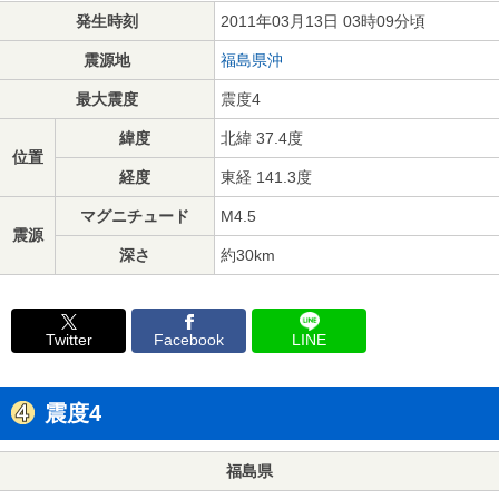
発生時刻
2011年03月13日 03時09分頃
震源地
福島県沖
最大震度
震度4
緯度
北緯 37.4度
位置
経度
東経 141.3度
マグニチュード
M4.5
震源
深さ
約30km
Twitter
Facebook
LINE
震度4
福島県