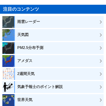
注目のコンテンツ
雨雲レーダー
天気図
PM2.5分布予測
アメダス
2週間天気
気象予報士のポイント解説
世界天気