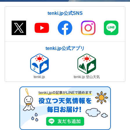
tenki.jp公式SNS
tenki.jp公式アプリ
tenki.jp
tenki.jp 登山天気