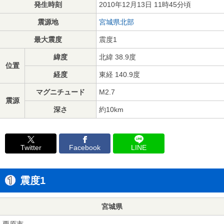
発生時刻
2010年12月13日 11時45分頃
震源地
宮城県北部
最大震度
震度1
緯度
北緯 38.9度
位置
経度
東経 140.9度
マグニチュード
M2.7
震源
深さ
約10km
Twitter
Facebook
LINE
震度1
宮城県
栗原市