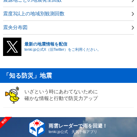
震度3以上の地域別観測回数
震央分布図
最新の地震情報を配信
tenki.jp公式X（旧Twitter）をご利用ください。
「知る防災」地震
いざという時にあわてないために
確かな情報と行動で防災力アップ
雨雲レーダーで雨を回避！
tenki.jp公式 天気予報アプリ