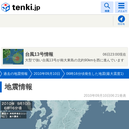
tenki.jp
検索
メニュー
現在地
台風13号情報
06日23:00現在
大型で強い台風13号が南大東島の北約90kmを西に進んでいます
過去の地震情報
2010年09月10日
06時16分頃発生した地震(最大震度1)
地震情報
2010年09月10日06:21発表