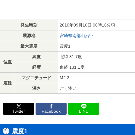
発生時刻
2010年09月10日 06時16分頃
震源地
宮崎県南部山沿い
最大震度
震度1
緯度
北緯 31.7度
位置
経度
東経 131.1度
マグニチュード
M2.2
震源
深さ
ごく浅い
Twitter
Facebook
LINE
震度1