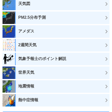
天気図
PM2.5分布予測
アメダス
2週間天気
気象予報士のポイント解説
世界天気
地震情報
熱中症情報