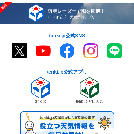
雨雲レーダーで雨を回避！
tenki.jp公式 天気予報アプリ
tenki.jp公式SNS
tenki.jp公式アプリ
tenki.jp
tenki.jp 登山天気