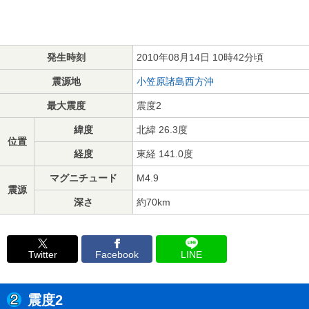
発生時刻
2010年08月14日 10時42分頃
震源地
小笠原諸島西方沖
最大震度
震度2
緯度
北緯 26.3度
位置
経度
東経 141.0度
マグニチュード
M4.9
震源
深さ
約70km
Twitter
Facebook
LINE
震度2