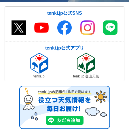
tenki.jp公式SNS
tenki.jp公式アプリ
tenki.jp
tenki.jp 登山天気