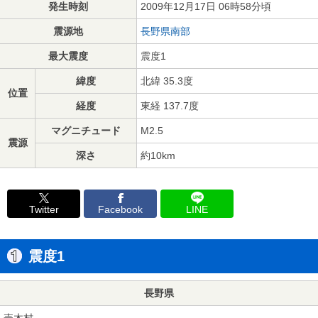
発生時刻
2009年12月17日 06時58分頃
震源地
長野県南部
最大震度
震度1
緯度
北緯 35.3度
位置
経度
東経 137.7度
マグニチュード
M2.5
震源
深さ
約10km
Twitter
Facebook
LINE
震度1
長野県
売木村