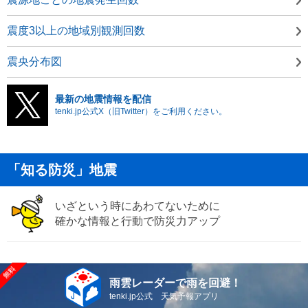
震度3以上の地域別観測回数
震央分布図
最新の地震情報を配信
tenki.jp公式X（旧Twitter）をご利用ください。
「知る防災」地震
いざという時にあわてないために
確かな情報と行動で防災力アップ
雨雲レーダーで雨を回避！
tenki.jp公式 天気予報アプリ