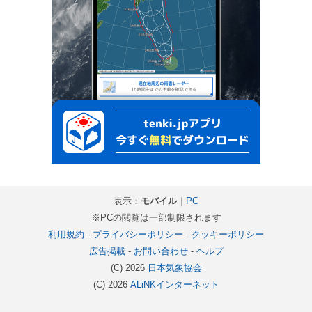
表示：
モバイル
｜
PC
※PCの閲覧は一部制限されます
利用規約
-
プライバシーポリシー
-
クッキーポリシー
広告掲載
-
お問い合わせ
-
ヘルプ
(C) 2026
日本気象協会
(C) 2026
ALiNKインターネット