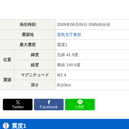
発生時刻
2009年08月06日 05時48分頃
震源地
渡島支庁東部
最大震度
震度1
緯度
北緯 41.9度
位置
経度
東経 140.6度
マグニチュード
M2.4
震源
深さ
約10km
Twitter
Facebook
LINE
震度1