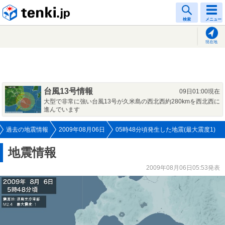
tenki.jp
検索
メニュー
現在地
台風13号情報
09日01:00現在
大型で非常に強い台風13号が久米島の西北西約280kmを西北西に
進んでいます
過去の地震情報
2009年08月06日
05時48分頃発生した地震(最大震度1)
地震情報
2009年08月06日05:53発表