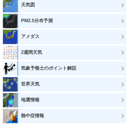
天気図
PM2.5分布予測
アメダス
2週間天気
気象予報士のポイント解説
世界天気
地震情報
熱中症情報