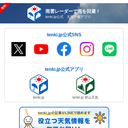
雨雲レーダーで雨を回避！
tenki.jp公式 天気予報アプリ
tenki.jp公式SNS
tenki.jp公式アプリ
tenki.jp
tenki.jp 登山天気