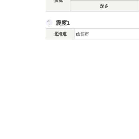
震源
深さ
震度1
北海道
函館市