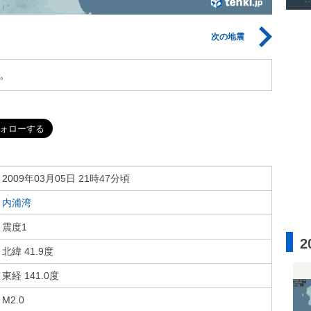
次の地震
。
2009年03月05日 21時47分頃
内浦湾
震度1
2
北緯 41.9度
東経 141.0度
M2.0