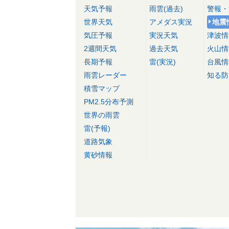
天気予報
雨雲(過去)
警報・
世界天気
アメダス実況
地震
気圧予報
実況天気
津波情
2週間天気
過去天気
火山情
長期予報
雷(実況)
台風情
雨雲レーダー
知る防
積雪マップ
PM2.5分布予測
世界の雨雲
雷(予報)
道路気象
黄砂情報