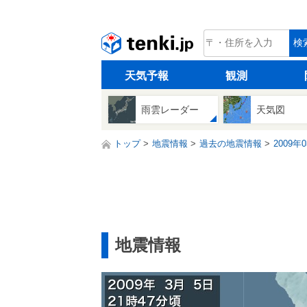
tenki.jp
検
天気予報
観測
雨雲レーダー
天気図
トップ
地震情報
過去の地震情報
2009年
地震情報