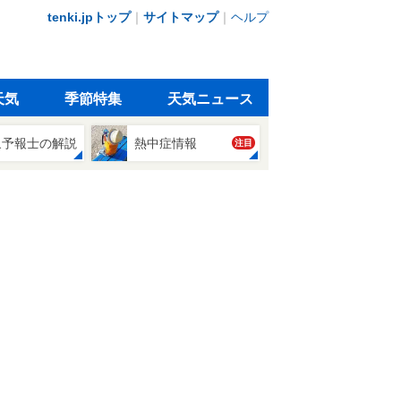
tenki.jpトップ
｜
サイトマップ
｜
ヘルプ
天気
季節特集
天気ニュース
象予報士の解説
熱中症情報
注目