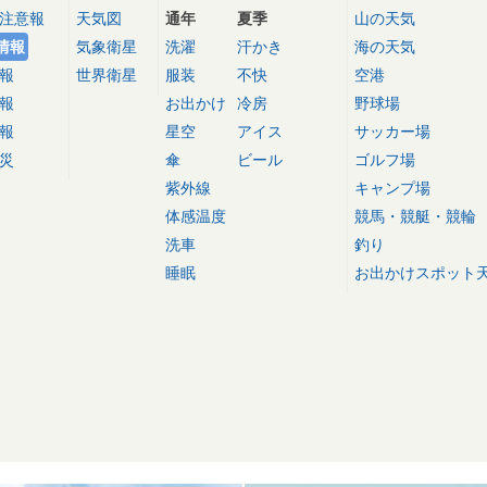
注意報
天気図
通年
夏季
山の天気
情報
気象衛星
洗濯
汗かき
海の天気
報
世界衛星
服装
不快
空港
報
お出かけ
冷房
野球場
報
星空
アイス
サッカー場
災
傘
ビール
ゴルフ場
紫外線
キャンプ場
体感温度
競馬・競艇・競輪
洗車
釣り
睡眠
お出かけスポット