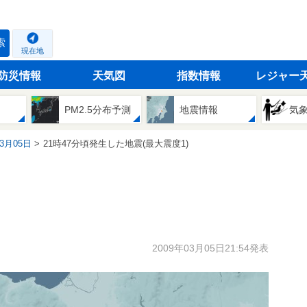
索
現在地
防災情報
天気図
指数情報
レジャー
PM2.5分布予測
地震情報
気
03月05日
21時47分頃発生した地震(最大震度1)
2009年03月05日21:54発表