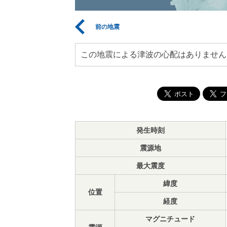
前の地震
この地震による津波の心配はありません
発生時刻
震源地
最大震度
緯度
位置
経度
マグニチュード