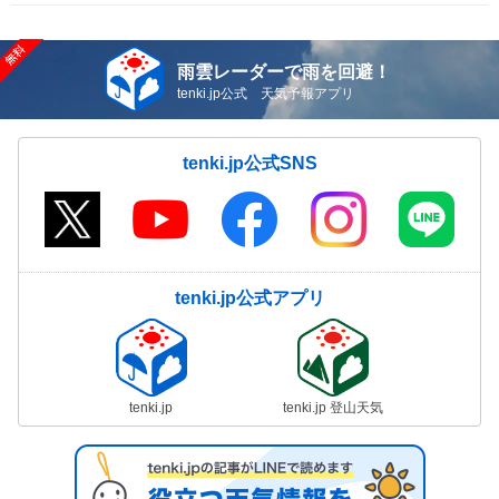
雨雲レーダーで雨を回避！
tenki.jp公式 天気予報アプリ
tenki.jp公式SNS
tenki.jp公式アプリ
tenki.jp
tenki.jp 登山天気