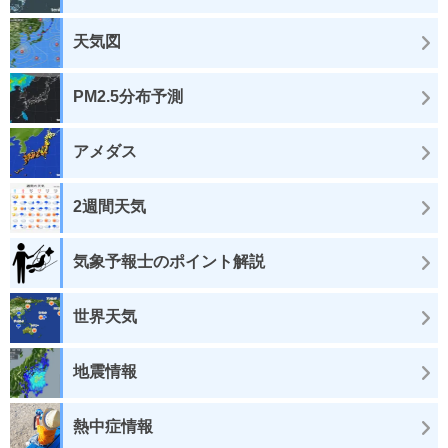
天気図
PM2.5分布予測
アメダス
2週間天気
気象予報士のポイント解説
世界天気
地震情報
熱中症情報