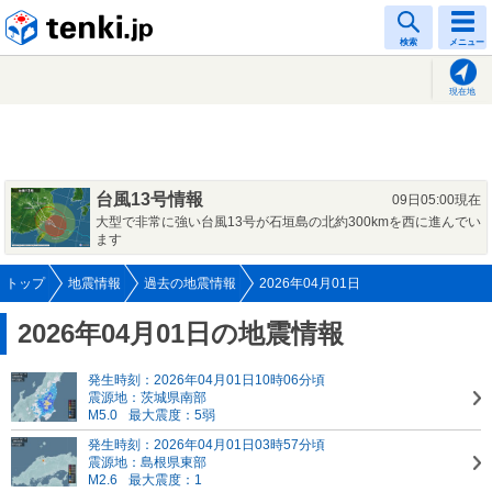
tenki.jp
検索
メニュー
現在地
台風13号情報
09日05:00現在
大型で非常に強い台風13号が石垣島の北約300kmを西に進んでい
ます
トップ
地震情報
過去の地震情報
2026年04月01日
2026年04月01日の地震情報
発生時刻：2026年04月01日10時06分頃
震源地：茨城県南部
M5.0
最大震度：5弱
発生時刻：2026年04月01日03時57分頃
震源地：島根県東部
M2.6
最大震度：1