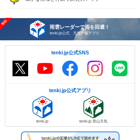
雨雲レーダーで雨を回避！
tenki.jp公式 天気予報アプリ
tenki.jp公式SNS
tenki.jp公式アプリ
tenki.jp
tenki.jp 登山天気