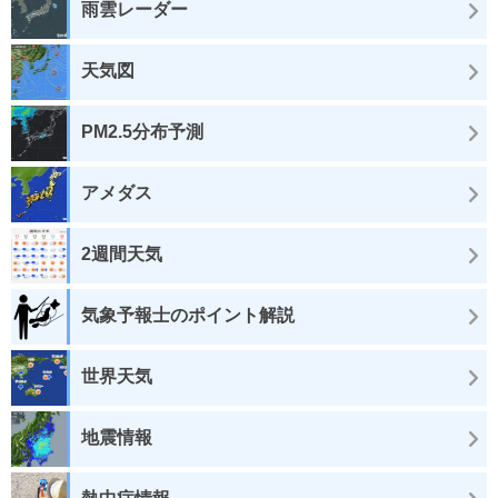
雨雲レーダー
天気図
PM2.5分布予測
アメダス
2週間天気
気象予報士のポイント解説
世界天気
地震情報