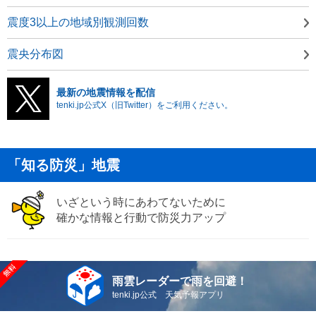
震度3以上の地域別観測回数
震央分布図
最新の地震情報を配信
tenki.jp公式X（旧Twitter）をご利用ください。
「知る防災」地震
いざという時にあわてないために
確かな情報と行動で防災力アップ
雨雲レーダーで雨を回避！
tenki.jp公式 天気予報アプリ