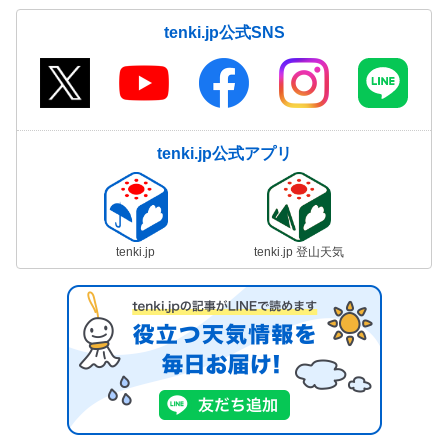
tenki.jp公式SNS
tenki.jp公式アプリ
tenki.jp
tenki.jp 登山天気