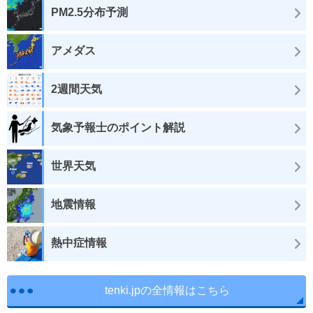
PM2.5分布予測
アメダス
2週間天気
気象予報士のポイント解説
世界天気
地震情報
熱中症情報
tenki.jpの全情報はこちら