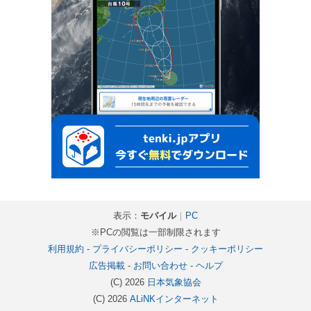
表示：
モバイル
｜
PC
※PCの閲覧は一部制限されます
利用規約
-
プライバシーポリシー
-
クッキーポリシー
広告掲載
-
お問い合わせ
-
ヘルプ
(C) 2026
日本気象協会
(C) 2026
ALiNKインターネット