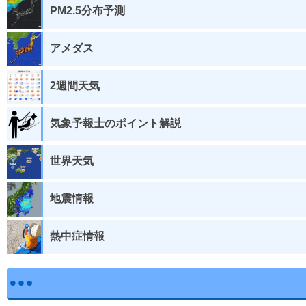
PM2.5分布予測
アメダス
2週間天気
気象予報士のポイント解説
世界天気
地震情報
熱中症情報