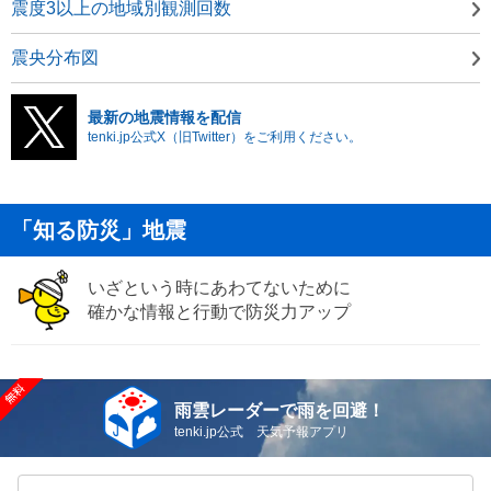
震度3以上の地域別観測回数
震央分布図
最新の地震情報を配信
tenki.jp公式X（旧Twitter）をご利用ください。
「知る防災」地震
いざという時にあわてないために
確かな情報と行動で防災力アップ
雨雲レーダーで雨を回避！
tenki.jp公式 天気予報アプリ