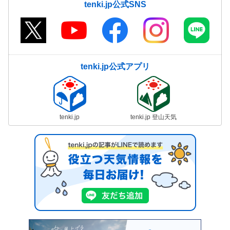
tenki.jp公式SNS
tenki.jp公式アプリ
tenki.jp
tenki.jp 登山天気