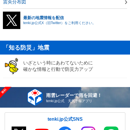
震央分布図
最新の地震情報を配信
tenki.jp公式X（旧Twitter）をご利用ください。
「知る防災」地震
いざという時にあわてないために
確かな情報と行動で防災力アップ
雨雲レーダーで雨を回避！
tenki.jp公式 天気予報アプリ
tenki.jp公式SNS