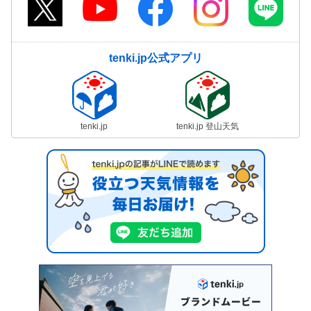
tenki.jp公式アプリ
tenki.jp
tenki.jp 登山天気