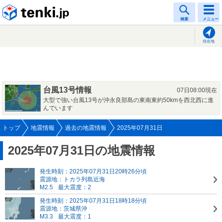
tenki.jp
検索
メニュー
現在地
台風13号情報
07日08:00現在
大型で強い台風13号が沖永良部島の東南東約50kmを西北西に進
んでいます
トップ
地震情報
過去の地震情報
2025年07月31日
2025年07月31日の地震情報
発生時刻：2025年07月31日20時26分頃
震源地：トカラ列島近海
M2.5
最大震度：2
発生時刻：2025年07月31日18時18分頃
震源地：茨城県沖
M3.3
最大震度：1