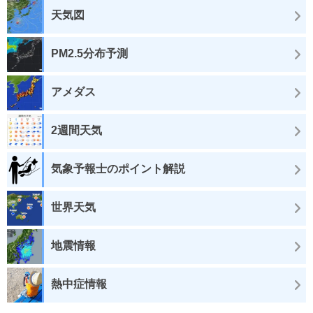
天気図
PM2.5分布予測
アメダス
2週間天気
気象予報士のポイント解説
世界天気
地震情報
熱中症情報