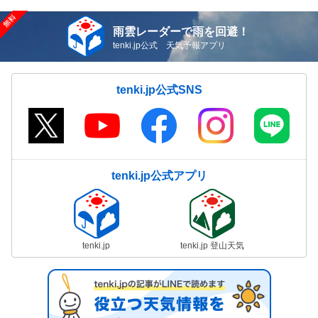
雨雲レーダーで雨を回避！
tenki.jp公式 天気予報アプリ
tenki.jp公式SNS
tenki.jp公式アプリ
tenki.jp
tenki.jp 登山天気