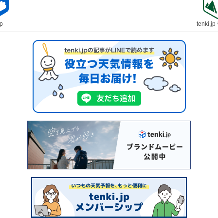
jp
tenki.