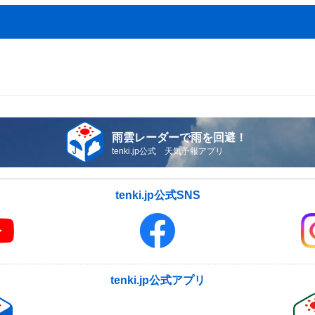
雨雲レーダーで雨を回避！
tenki.jp公式 天気予報アプリ
tenki.jp公式SNS
tenki.jp公式アプリ