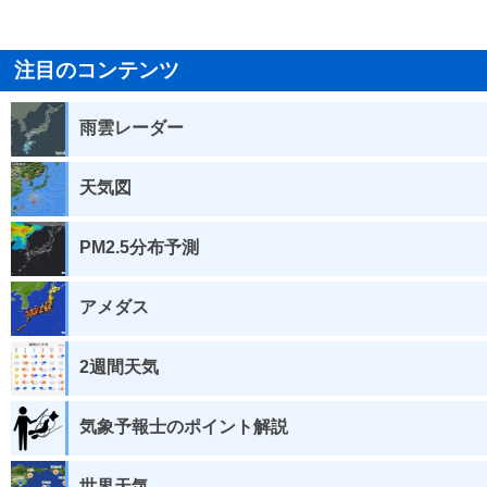
注目のコンテンツ
雨雲レーダー
天気図
PM2.5分布予測
アメダス
2週間天気
気象予報士のポイント解説
世界天気