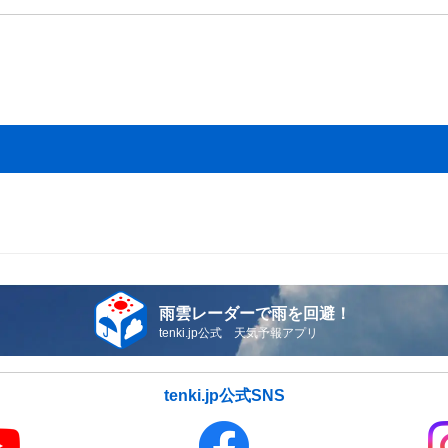
雨雲レーダーで雨を回避！
tenki.jp公式 天気予報アプリ
tenki.jp公式SNS