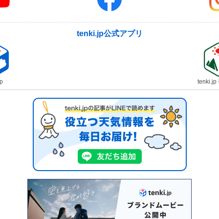
tenki.jp公式アプリ
jp
tenki.