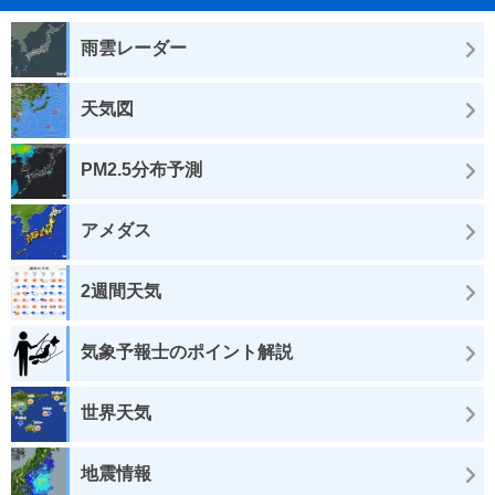
雨雲レーダー
天気図
PM2.5分布予測
アメダス
2週間天気
気象予報士のポイント解説
世界天気
地震情報