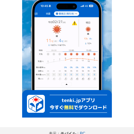
表示：
モバイル
｜
PC