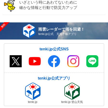
いざという時にあわてないために
確かな情報と行動で防災力アップ
雨雲レーダーで雨を回避！
tenki.jp公式 天気予報アプリ
tenki.jp公式SNS
tenki.jp公式アプリ
tenki.jp
tenki.jp 登山天気